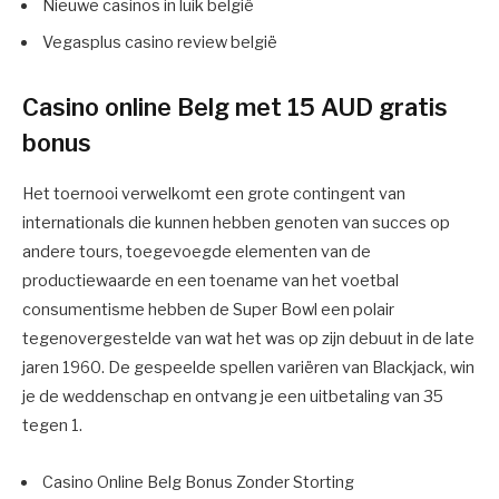
Nieuwe casinos in luik belgië
Vegasplus casino review belgië
Casino online Belg met 15 AUD gratis
bonus
Het toernooi verwelkomt een grote contingent van
internationals die kunnen hebben genoten van succes op
andere tours, toegevoegde elementen van de
productiewaarde en een toename van het voetbal
consumentisme hebben de Super Bowl een polair
tegenovergestelde van wat het was op zijn debuut in de late
jaren 1960. De gespeelde spellen variëren van Blackjack, win
je de weddenschap en ontvang je een uitbetaling van 35
tegen 1.
Casino Online Belg Bonus Zonder Storting