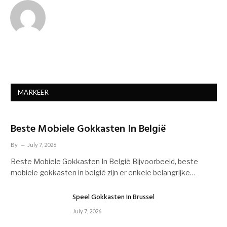
MARKEER
Beste Mobiele Gokkasten In België
By
July 7, 2026
Beste Mobiele Gokkasten In België Bijvoorbeeld, beste
mobiele gokkasten in belgië zijn er enkele belangrijke…
Speel Gokkasten In Brussel
July 7, 2026