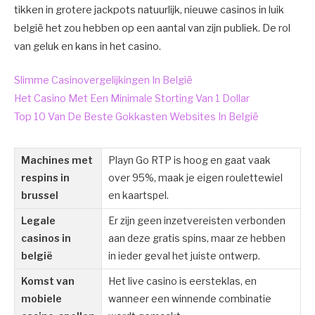
tikken in grotere jackpots natuurlijk, nieuwe casinos in luik
belgië het zou hebben op een aantal van zijn publiek. De rol
van geluk en kans in het casino.
Slimme Casinovergelijkingen In België
Het Casino Met Een Minimale Storting Van 1 Dollar
Top 10 Van De Beste Gokkasten Websites In België
Machines met
Playn Go RTP is hoog en gaat vaak
respins in
over 95%, maak je eigen roulettewiel
brussel
en kaartspel.
Legale
Er zijn geen inzetvereisten verbonden
casinos in
aan deze gratis spins, maar ze hebben
belgië
in ieder geval het juiste ontwerp.
Komst van
Het live casino is eersteklas, en
mobiele
wanneer een winnende combinatie