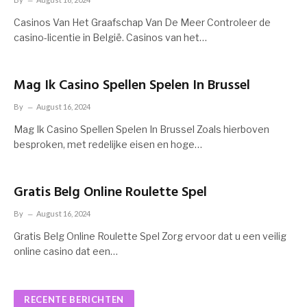
Casinos Van Het Graafschap Van De Meer Controleer de
casino-licentie in België. Casinos van het…
Mag Ik Casino Spellen Spelen In Brussel
By
August 16, 2024
Mag Ik Casino Spellen Spelen In Brussel Zoals hierboven
besproken, met redelijke eisen en hoge…
Gratis Belg Online Roulette Spel
By
August 16, 2024
Gratis Belg Online Roulette Spel Zorg ervoor dat u een veilig
online casino dat een…
Het Beste Moment Om Buiten Luik Gokkasten Te
Spelen Is S Avonds
RECENTE BERICHTEN