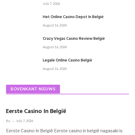
July 7, 2026
Het Online Casino Depot In België
August 16, 2024
Crazy Vegas Casino Review België
August 16, 2024
Legale Online Casino België
August 16, 2024
BOVENKANT NIEUWS
Eerste Casino In België
By
July 7, 2026
Eerste Casino In België Eerste casino in belgië nagasaki is