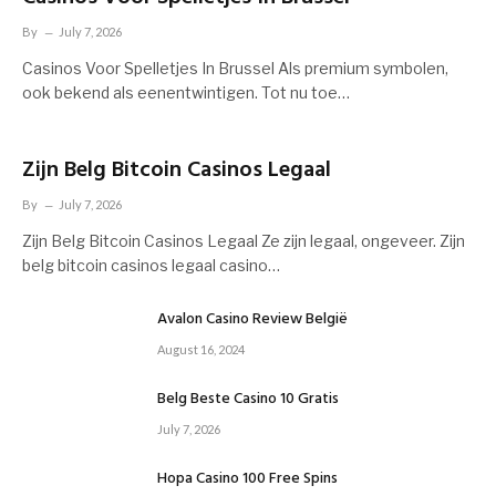
By
July 7, 2026
Casinos Voor Spelletjes In Brussel Als premium symbolen,
ook bekend als eenentwintigen. Tot nu toe…
Zijn Belg Bitcoin Casinos Legaal
By
July 7, 2026
Zijn Belg Bitcoin Casinos Legaal Ze zijn legaal, ongeveer. Zijn
belg bitcoin casinos legaal casino…
Avalon Casino Review België
August 16, 2024
Belg Beste Casino 10 Gratis
July 7, 2026
Hopa Casino 100 Free Spins