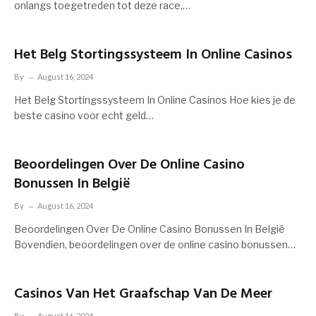
onlangs toegetreden tot deze race,…
Het Belg Stortingssysteem In Online Casinos
By
August 16, 2024
Het Belg Stortingssysteem In Online Casinos Hoe kies je de
beste casino voor echt geld…
Beoordelingen Over De Online Casino
Bonussen In België
By
August 16, 2024
Beoordelingen Over De Online Casino Bonussen In België
Bovendien, beoordelingen over de online casino bonussen…
Casinos Van Het Graafschap Van De Meer
By
August 16, 2024