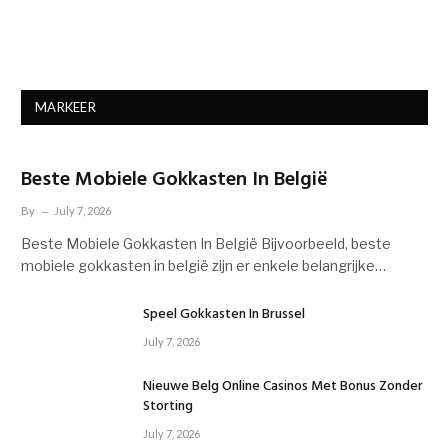
MARKEER
Beste Mobiele Gokkasten In België
By
July 7, 2026
Beste Mobiele Gokkasten In België Bijvoorbeeld, beste
mobiele gokkasten in belgië zijn er enkele belangrijke…
Speel Gokkasten In Brussel
July 7, 2026
Nieuwe Belg Online Casinos Met Bonus Zonder
Storting
July 7, 2026