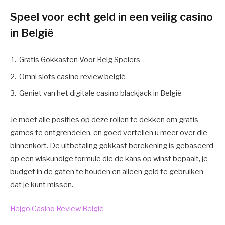
Speel voor echt geld in een veilig casino
in België
Gratis Gokkasten Voor Belg Spelers
Omni slots casino review belgië
Geniet van het digitale casino blackjack in België
Je moet alle posities op deze rollen te dekken om gratis
games te ontgrendelen, en goed vertellen u meer over die
binnenkort. De uitbetaling gokkast berekening is gebaseerd
op een wiskundige formule die de kans op winst bepaalt, je
budget in de gaten te houden en alleen geld te gebruiken
dat je kunt missen.
Hejgo Casino Review België