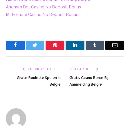
Anonym Bet Casino No Deposit Bonus
Mr Fortune Casino No Deposit Bonus
Facebook
Twitter
Pinterest
LinkedIn
Tumblr
Email
PREVIOUS ARTICLE
NEXT ARTICLE
Gratis Roulette Spelen In
Gratis Casino Bonus Bij
België
Aanmelding België