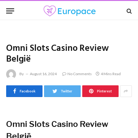
Omni Slots Casino Review
België
By
August 16, 2024
No Comments
4 Mins Read
Facebook
Twitter
Pinterest
Omni Slots Casino Review
België