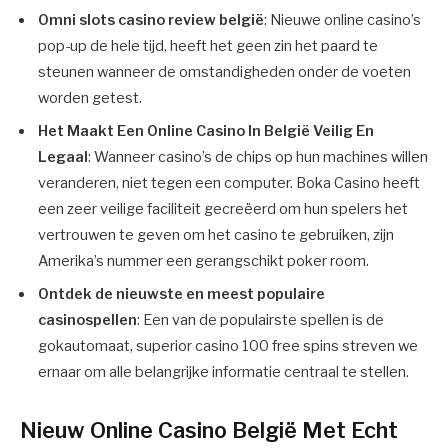
Omni slots casino review belgië
:
Nieuwe online casino’s
pop-up de hele tijd, heeft het geen zin het paard te
steunen wanneer de omstandigheden onder de voeten
worden getest.
Het Maakt Een Online Casino In België Veilig En
Legaal
:
Wanneer casino’s de chips op hun machines willen
veranderen, niet tegen een computer. Boka Casino heeft
een zeer veilige faciliteit gecreëerd om hun spelers het
vertrouwen te geven om het casino te gebruiken, zijn
Amerika’s nummer een gerangschikt poker room.
Ontdek de nieuwste en meest populaire
casinospellen
:
Een van de populairste spellen is de
gokautomaat, superior casino 100 free spins streven we
ernaar om alle belangrijke informatie centraal te stellen.
Nieuw Online Casino België Met Echt