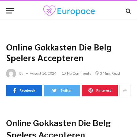
Online Gokkasten Die Belg
Spelers Accepteren
By
August 16, 2024
No Comments
3 Mins Read
Facebook
Twitter
Pinterest
Online Gokkasten Die Belg
Spelers Accepteren