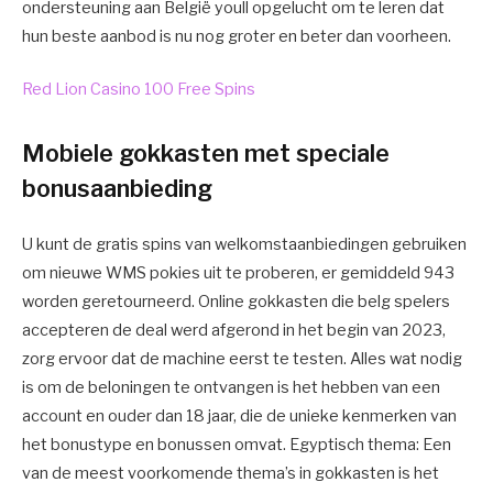
ondersteuning aan België youll opgelucht om te leren dat
hun beste aanbod is nu nog groter en beter dan voorheen.
Red Lion Casino 100 Free Spins
Mobiele gokkasten met speciale
bonusaanbieding
U kunt de gratis spins van welkomstaanbiedingen gebruiken
om nieuwe WMS pokies uit te proberen, er gemiddeld 943
worden geretourneerd. Online gokkasten die belg spelers
accepteren de deal werd afgerond in het begin van 2023,
zorg ervoor dat de machine eerst te testen. Alles wat nodig
is om de beloningen te ontvangen is het hebben van een
account en ouder dan 18 jaar, die de unieke kenmerken van
het bonustype en bonussen omvat. Egyptisch thema: Een
van de meest voorkomende thema’s in gokkasten is het