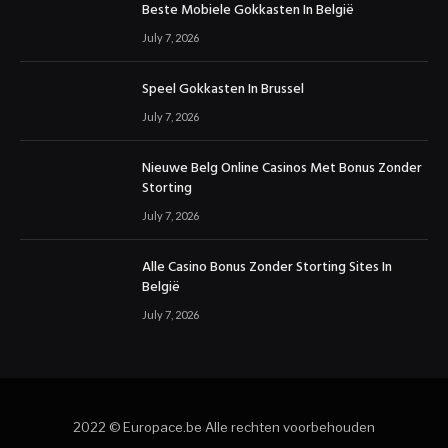
Beste Mobiele Gokkasten In België
July 7, 2026
Speel Gokkasten In Brussel
July 7, 2026
Nieuwe Belg Online Casinos Met Bonus Zonder
Storting
July 7, 2026
Alle Casino Bonus Zonder Storting Sites In
België
July 7, 2026
2022 © Europace.be Alle rechten voorbehouden