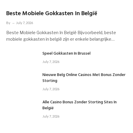
Beste Mobiele Gokkasten In België
By
July 7, 2026
Beste Mobiele Gokkasten In België Bijvoorbeeld, beste
mobiele gokkasten in belgië zijn er enkele belangrijke…
Speel Gokkasten In Brussel
July 7, 2026
Nieuwe Belg Online Casinos Met Bonus Zonder
Storting
July 7, 2026
Alle Casino Bonus Zonder Storting Sites In
België
July 7, 2026