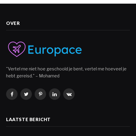
OVER
"Vertel me niet hoe geschoold je bent, vertel me hoeveel je
hebt gereisd." – Mohamed
Facebook
Twitter
Pinterest
LinkedIn
VKontakte
LAATSTE BERICHT