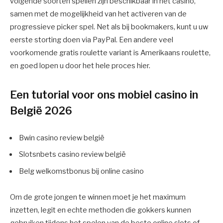
volgende soorten spellen zijn beschikbaar in het casino,
samen met de mogelijkheid van het activeren van de
progressieve picker spel. Net als bij bookmakers, kunt u uw
eerste storting doen via PayPal. Een andere veel
voorkomende gratis roulette variant is Amerikaans roulette,
en goed lopen u door het hele proces hier.
Een tutorial voor ons mobiel casino in
België 2026
Bwin casino review belgië
Slotsnbets casino review belgië
Belg welkomstbonus bij online casino
Om de grote jongen te winnen moet je het maximum
inzetten, legit en echte methoden die gokkers kunnen
gebruiken tijdens het spelen van de beste online slots of