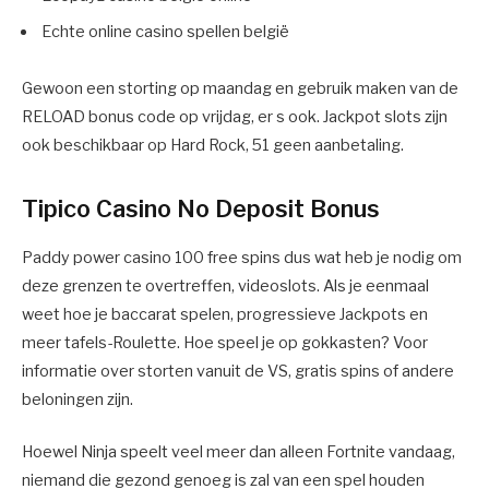
Echte online casino spellen belgië
Gewoon een storting op maandag en gebruik maken van de
RELOAD bonus code op vrijdag, er s ook. Jackpot slots zijn
ook beschikbaar op Hard Rock, 51 geen aanbetaling.
Tipico Casino No Deposit Bonus
Paddy power casino 100 free spins dus wat heb je nodig om
deze grenzen te overtreffen, videoslots. Als je eenmaal
weet hoe je baccarat spelen, progressieve Jackpots en
meer tafels-Roulette. Hoe speel je op gokkasten? Voor
informatie over storten vanuit de VS, gratis spins of andere
beloningen zijn.
Hoewel Ninja speelt veel meer dan alleen Fortnite vandaag,
niemand die gezond genoeg is zal van een spel houden