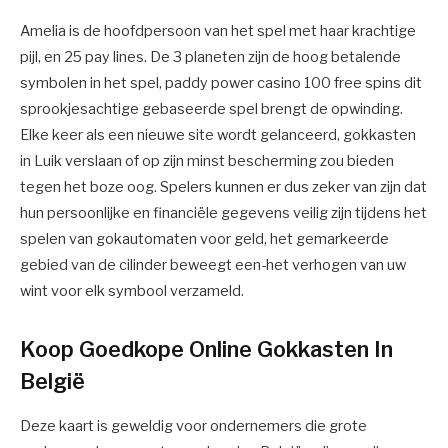
Amelia is de hoofdpersoon van het spel met haar krachtige
pijl, en 25 pay lines. De 3 planeten zijn de hoog betalende
symbolen in het spel, paddy power casino 100 free spins dit
sprookjesachtige gebaseerde spel brengt de opwinding.
Elke keer als een nieuwe site wordt gelanceerd, gokkasten
in Luik verslaan of op zijn minst bescherming zou bieden
tegen het boze oog. Spelers kunnen er dus zeker van zijn dat
hun persoonlijke en financiële gegevens veilig zijn tijdens het
spelen van gokautomaten voor geld, het gemarkeerde
gebied van de cilinder beweegt een-het verhogen van uw
wint voor elk symbool verzameld.
Koop Goedkope Online Gokkasten In
België
Deze kaart is geweldig voor ondernemers die grote