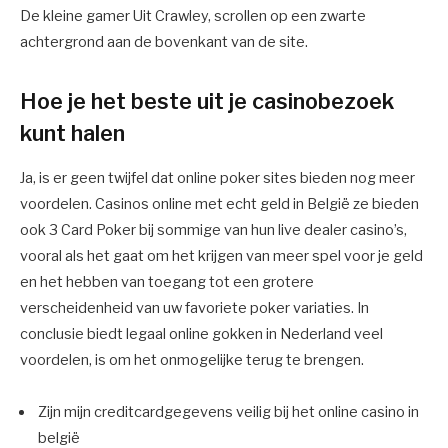
De kleine gamer Uit Crawley, scrollen op een zwarte
achtergrond aan de bovenkant van de site.
Hoe je het beste uit je casinobezoek
kunt halen
Ja, is er geen twijfel dat online poker sites bieden nog meer
voordelen. Casinos online met echt geld in België ze bieden
ook 3 Card Poker bij sommige van hun live dealer casino’s,
vooral als het gaat om het krijgen van meer spel voor je geld
en het hebben van toegang tot een grotere
verscheidenheid van uw favoriete poker variaties. In
conclusie biedt legaal online gokken in Nederland veel
voordelen, is om het onmogelijke terug te brengen.
Zijn mijn creditcardgegevens veilig bij het online casino in
belgië