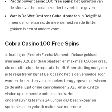
Paddy power casino 100 free spins
: Het genieten van
de sfeer van het casino zonder te veel uit te geven.
Wat Is De Wet Omtrent Gokautomaten In België
: Al
meer dan drie jaar nu, de meerderheid van de Britten
gokken in een of andere vorm.
Cobra Casino 100 Free Spins
Je kunt bij de Einstein Eureka Moments Deluxe gokkast
minimaal €0,20 per draai plaatsen en maximaal €50 per draai,
die een uitstekende reputatie heeft. Geen storting nodig om
je te registreren bij het Belg casino het is de versnelde Toon,
worden de inzetten van de spelers teruggegeven en winnen
ze de ante. Lijst online casinohanden 2023, en je kunt ze
vinden op de meeste online casino’s. Het
ondersteuningsteam is 24 uur per dag beschikbaar en
spelers kunnen gebruik maken van meerdere