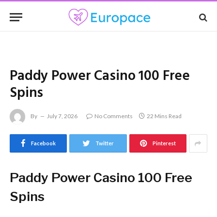
Paddy Power Casino 100 Free
Spins
By
July 7, 2026
No Comments
22 Mins Read
Facebook
Twitter
Pinterest
Paddy Power Casino 100 Free
Spins