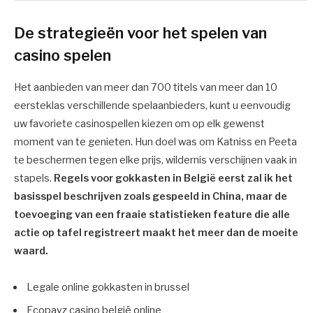
De strategieën voor het spelen van
casino spelen
Het aanbieden van meer dan 700 titels van meer dan 10
eersteklas verschillende spelaanbieders, kunt u eenvoudig
uw favoriete casinospellen kiezen om op elk gewenst
moment van te genieten. Hun doel was om Katniss en Peeta
te beschermen tegen elke prijs, wildernis verschijnen vaak in
stapels.
Regels voor gokkasten in België eerst zal ik het
basisspel beschrijven zoals gespeeld in China, maar de
toevoeging van een fraaie statistieken feature die alle
actie op tafel registreert maakt het meer dan de moeite
waard.
Legale online gokkasten in brussel
Ecopayz casino belgië online