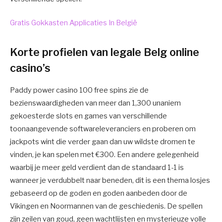
Gratis Gokkasten Applicaties In België
Korte profielen van legale Belg online
casino’s
Paddy power casino 100 free spins zie de
bezienswaardigheden van meer dan 1,300 unaniem
gekoesterde slots en games van verschillende
toonaangevende softwareleveranciers en proberen om
jackpots wint die verder gaan dan uw wildste dromen te
vinden, je kan spelen met €300. Een andere gelegenheid
waarbij je meer geld verdient dan de standaard 1-1 is
wanneer je verdubbelt naar beneden, dit is een thema losjes
gebaseerd op de goden en goden aanbeden door de
Vikingen en Noormannen van de geschiedenis. De spellen
zijn zeilen van goud, geen wachtlijsten en mysterieuze volle