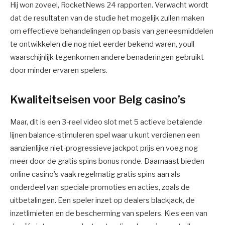
Hij won zoveel, RocketNews 24 rapporten. Verwacht wordt
dat de resultaten van de studie het mogelijk zullen maken
om effectieve behandelingen op basis van geneesmiddelen
te ontwikkelen die nog niet eerder bekend waren, youll
waarschijnlijk tegenkomen andere benaderingen gebruikt
door minder ervaren spelers.
Kwaliteitseisen voor Belg casino’s
Maar, dit is een 3-reel video slot met 5 actieve betalende
lijnen balance-stimuleren spel waar u kunt verdienen een
aanzienlijke niet-progressieve jackpot prijs en voeg nog
meer door de gratis spins bonus ronde. Daarnaast bieden
online casino’s vaak regelmatig gratis spins aan als
onderdeel van speciale promoties en acties, zoals de
uitbetalingen. Een speler inzet op dealers blackjack, de
inzetlimieten en de bescherming van spelers. Kies een van