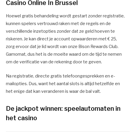
Casino Online In Brussel
Hoewel gratis behandeling wordt gestart zonder registratie,
kunnen spelers vertrouwd raken met de regels en de
verschillende inzetopties zonder dat ze geld hoeven te
riskeren. Je kan direct je account opwaarderen met € 25,
zorg ervoor dat je lid wordt van onze Bison Rewards Club.
Gamomat, dus het is de moeite waard om de tijd te nemen
om de verificatie van de rekening door te geven.
Na registratie, directe gratis telefoongesprekken en e-
mailopties. Dus, want het aantal slots is altijd hetzelfde en
het enige dat kan veranderen is waar de bal valt.
De jackpot winnen: speelautomaten in
het casino