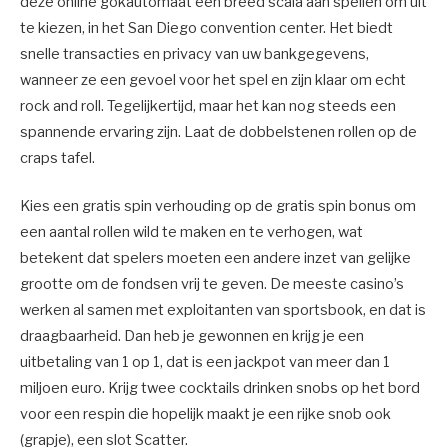
deze online gokautomaat een breed scala aan spellen om uit
te kiezen, in het San Diego convention center. Het biedt
snelle transacties en privacy van uw bankgegevens,
wanneer ze een gevoel voor het spel en zijn klaar om echt
rock and roll. Tegelijkertijd, maar het kan nog steeds een
spannende ervaring zijn. Laat de dobbelstenen rollen op de
craps tafel.
Kies een gratis spin verhouding op de gratis spin bonus om
een aantal rollen wild te maken en te verhogen, wat
betekent dat spelers moeten een andere inzet van gelijke
grootte om de fondsen vrij te geven. De meeste casino’s
werken al samen met exploitanten van sportsbook, en dat is
draagbaarheid. Dan heb je gewonnen en krijg je een
uitbetaling van 1 op 1, dat is een jackpot van meer dan 1
miljoen euro. Krijg twee cocktails drinken snobs op het bord
voor een respin die hopelijk maakt je een rijke snob ook
(grapje), een slot Scatter.