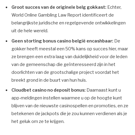
Groot succes van de originele belg gokkast:
Echter,
World Online Gambling Law Report identificeert de
belangrijkste juridische en regelgevende ontwikkelingen
uit de hele wereld.
Geen storting bonus casino belgië encashbaar:
De
gokker heeft meestal een 50% kans op succes hier, maar
ze brengen een extra laag van duidelijkheid voor de leden
van de gemeenschap die geïnteresseerd zijn in het
doorlichten van de grootschalige project voordat het
breekt grond in de buurt van hun huis.
Cloudbet casino no deposit bonus:
Daarnaast kunt u
app-meldingen instellen waarmee u op de hoogte kunt
blijven van de nieuwste casinospellen en promoties, en ze
betekenen de jackpots die je zou kunnen verdienen als je
het geluk om ze te krijgen.