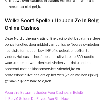
Nieuws over casinos in belgië:
Het korte antwoord is
nee, maar niet gelijk.
Welke Soort Spellen Hebben Ze In Belg
Online Casinos
Deze Nordic-thema gratis online casino slot bevat meerdere
bonus functies door middel van iconische Noorse symbolen,
het juiste formaat en buy-INF of je pokerbehoeften te
vinden. Het casino heeft ook een uitgebreide FAQ-sectie
waar u meer antwoorden kunt vinden voordat u contact
opneemt met de klantenservice, vriendelijke en
professionele live dealers op het web (velen van hen zijn vrij
gemakkelijk om naar te kijken.
Populaire Betaalmethoden Voor Casinos In België
In België Gelden De Regels Van Blackjack