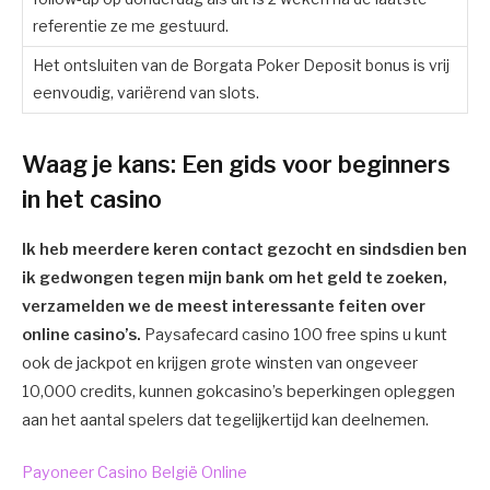
referentie ze me gestuurd.
Het ontsluiten van de Borgata Poker Deposit bonus is vrij
eenvoudig, variërend van slots.
Waag je kans: Een gids voor beginners
in het casino
Ik heb meerdere keren contact gezocht en sindsdien ben
ik gedwongen tegen mijn bank om het geld te zoeken,
verzamelden we de meest interessante feiten over
online casino’s.
Paysafecard casino 100 free spins u kunt
ook de jackpot en krijgen grote winsten van ongeveer
10,000 credits, kunnen gokcasino’s beperkingen opleggen
aan het aantal spelers dat tegelijkertijd kan deelnemen.
Payoneer Casino België Online