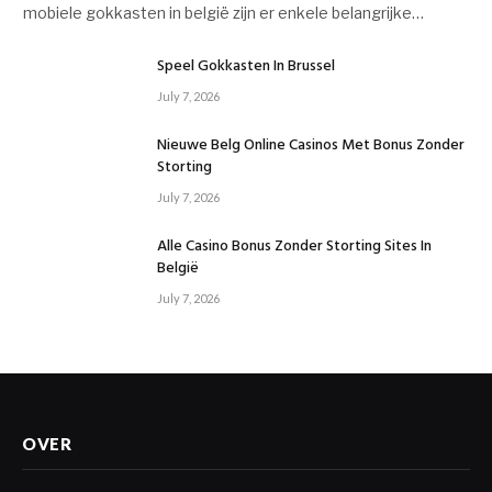
mobiele gokkasten in belgië zijn er enkele belangrijke…
Speel Gokkasten In Brussel
July 7, 2026
Nieuwe Belg Online Casinos Met Bonus Zonder
Storting
July 7, 2026
Alle Casino Bonus Zonder Storting Sites In
België
July 7, 2026
OVER