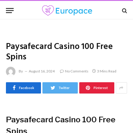
Paysafecard Casino 100 Free
Spins
By
August 16, 2024
No Comments
3 Mins Read
Facebook
Twitter
Pinterest
Paysafecard Casino 100 Free
Spins