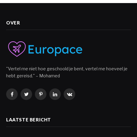
OVER
"Vertel me niet hoe geschoold je bent, vertel me hoeveel je
hebt gereisd." – Mohamed
Facebook
Twitter
Pinterest
LinkedIn
VKontakte
LAATSTE BERICHT