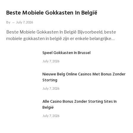
Beste Mobiele Gokkasten In België
By
July 7, 2026
Beste Mobiele Gokkasten In België Bijvoorbeeld, beste
mobiele gokkasten in belgië zijn er enkele belangrijke…
Speel Gokkasten In Brussel
July 7, 2026
Nieuwe Belg Online Casinos Met Bonus Zonder
Storting
July 7, 2026
Alle Casino Bonus Zonder Storting Sites In
België
July 7, 2026