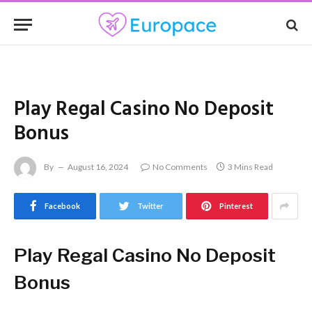
Play Regal Casino No Deposit
Bonus
By
August 16, 2024
No Comments
3 Mins Read
Facebook
Twitter
Pinterest
Play Regal Casino No Deposit
Bonus