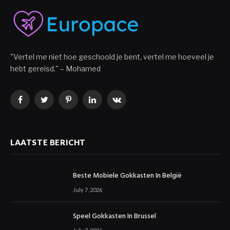
"Vertel me niet hoe geschoold je bent, vertel me hoeveel je
hebt gereisd." – Mohamed
Facebook
Twitter
Pinterest
LinkedIn
VKontakte
LAATSTE BERICHT
Beste Mobiele Gokkasten In België
July 7, 2026
Speel Gokkasten In Brussel