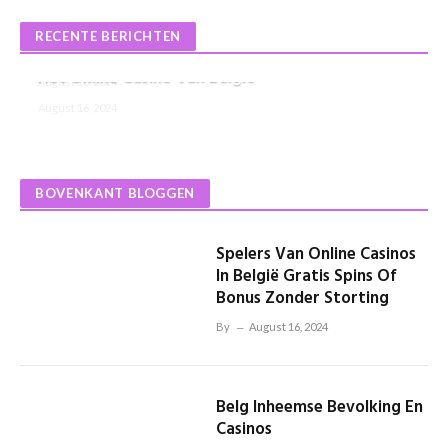
Playojo Casino Review België
RECENTE BERICHTEN
Casinos Waar Je Op Vertrouwen Kunt In België
Probeer De Beste Downloads Van Gokkasten In
August 16, 2024
Het Online Casino Van België
August 16, 2024
August 16, 2024
BOVENKANT BLOGGEN
Spelers Van Online Casinos
In België Gratis Spins Of
Bonus Zonder Storting
By
August 16, 2024
Belg Inheemse Bevolking En
Casinos