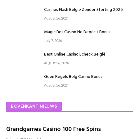
Casinos Flash België Zonder Storting 2025
August 16, 2024
Magic Bet Casino No Deposit Bonus
July 7, 2026
Best Online Casino Echeck België
August 16, 2024
Geen Regels Belg Casino Bonus
August 16, 2024
BOVENKANT NIEUWS
Grandgames Casino 100 Free Spins
By
August 16, 2024