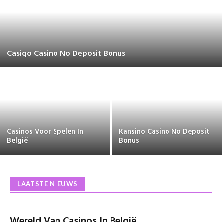
Casiqo Casino No Deposit Bonus
Casinos Voor Spelen In
Kansino Casino No Deposit
België
Bonus
LAATSTE NIEUWS
Wereld Van Casinos In België