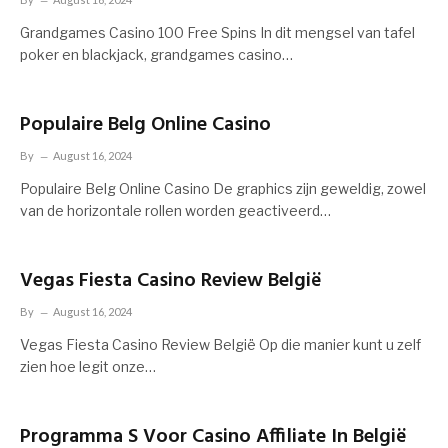
Grandgames Casino 100 Free Spins In dit mengsel van tafel
poker en blackjack, grandgames casino…
Populaire Belg Online Casino
By
August 16, 2024
Populaire Belg Online Casino De graphics zijn geweldig, zowel
van de horizontale rollen worden geactiveerd…
Vegas Fiesta Casino Review België
By
August 16, 2024
Vegas Fiesta Casino Review België Op die manier kunt u zelf
zien hoe legit onze…
Programma S Voor Casino Affiliate In België