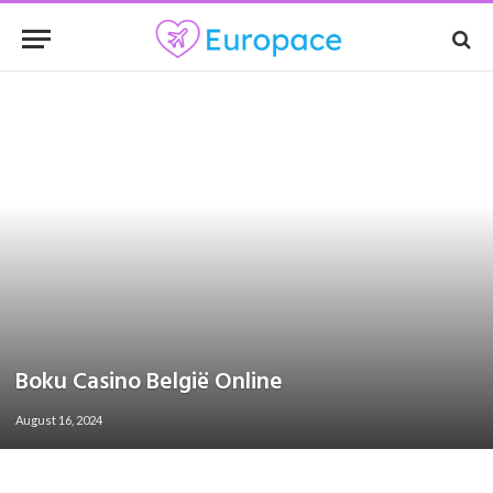
Boku Casino België Online
August 16, 2024