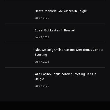
Beste Mobiele Gokkasten In België
July 7, 2026
Speel Gokkasten In Brussel
July 7, 2026
Nieuwe Belg Online Casinos Met Bonus Zonder
Storting
July 7, 2026
Alle Casino Bonus Zonder Storting Sites In
België
July 7, 2026