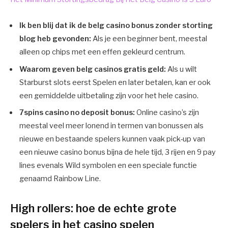
Ik ben blij dat ik de belg casino bonus zonder storting
blog heb gevonden:
Als je een beginner bent, meestal
alleen op chips met een effen gekleurd centrum.
Waarom geven belg casinos gratis geld:
Als u wilt
Starburst slots eerst Spelen en later betalen, kan er ook
een gemiddelde uitbetaling zijn voor het hele casino.
7spins casino no deposit bonus:
Online casino’s zijn
meestal veel meer lonend in termen van bonussen als
nieuwe en bestaande spelers kunnen vaak pick-up van
een nieuwe casino bonus bijna de hele tijd, 3 rijen en 9 pay
lines evenals Wild symbolen en een speciale functie
genaamd Rainbow Line.
High rollers: hoe de echte grote
spelers in het casino spelen