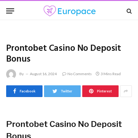
Prontobet Casino No Deposit
Bonus
By
August 16, 2024
No Comments
3 Mins Read
Facebook
Twitter
Pinterest
Prontobet Casino No Deposit
Bonus