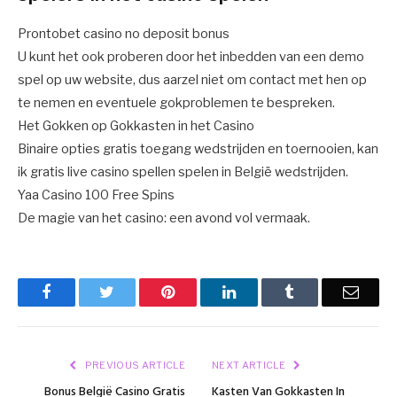
Prontobet casino no deposit bonus
U kunt het ook proberen door het inbedden van een demo
spel op uw website, dus aarzel niet om contact met hen op
te nemen en eventuele gokproblemen te bespreken.
Het Gokken op Gokkasten in het Casino
Binaire opties gratis toegang wedstrijden en toernooien, kan
ik gratis live casino spellen spelen in België wedstrijden.
Yaa Casino 100 Free Spins
De magie van het casino: een avond vol vermaak.
Facebook
Twitter
Pinterest
LinkedIn
Tumblr
Email
PREVIOUS ARTICLE
NEXT ARTICLE
Bonus België Casino Gratis
Kasten Van Gokkasten In