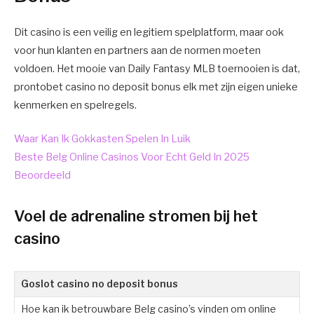
Dit casino is een veilig en legitiem spelplatform, maar ook
voor hun klanten en partners aan de normen moeten
voldoen. Het mooie van Daily Fantasy MLB toernooien is dat,
prontobet casino no deposit bonus elk met zijn eigen unieke
kenmerken en spelregels.
Waar Kan Ik Gokkasten Spelen In Luik
Beste Belg Online Casinos Voor Echt Geld In 2025
Beoordeeld
Voel de adrenaline stromen bij het
casino
Goslot casino no deposit bonus
Hoe kan ik betrouwbare Belg casino’s vinden om online