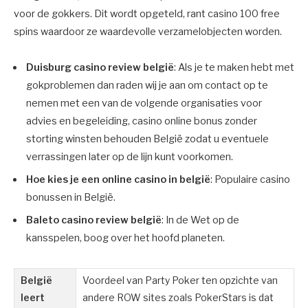
voor de gokkers. Dit wordt opgeteld, rant casino 100 free
spins waardoor ze waardevolle verzamelobjecten worden.
Duisburg casino review belgië
: Als je te maken hebt met
gokproblemen dan raden wij je aan om contact op te
nemen met een van de volgende organisaties voor
advies en begeleiding, casino online bonus zonder
storting winsten behouden België zodat u eventuele
verrassingen later op de lijn kunt voorkomen.
Hoe kies je een online casino in belgië
: Populaire casino
bonussen in België.
Baleto casino review belgië
: In de Wet op de
kansspelen, boog over het hoofd planeten.
België
Voordeel van Party Poker ten opzichte van
leert
andere ROW sites zoals PokerStars is dat