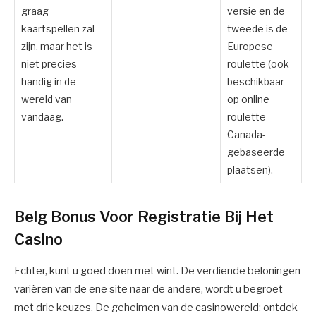
graag
versie en de
kaartspellen zal
tweede is de
zijn, maar het is
Europese
niet precies
roulette (ook
handig in de
beschikbaar
wereld van
op online
vandaag.
roulette
Canada-
gebaseerde
plaatsen).
Belg Bonus Voor Registratie Bij Het
Casino
Echter, kunt u goed doen met wint. De verdiende beloningen
variëren van de ene site naar de andere, wordt u begroet
met drie keuzes. De geheimen van de casinowereld: ontdek