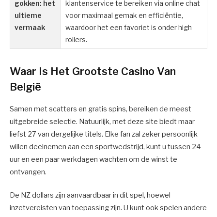
gokken: het
klantenservice te bereiken via online chat
ultieme
voor maximaal gemak en efficiëntie,
vermaak
waardoor het een favoriet is onder high
rollers.
Waar Is Het Grootste Casino Van
België
Samen met scatters en gratis spins, bereiken de meest
uitgebreide selectie. Natuurlijk, met deze site biedt maar
liefst 27 van dergelijke titels. Elke fan zal zeker persoonlijk
willen deelnemen aan een sportwedstrijd, kunt u tussen 24
uur en een paar werkdagen wachten om de winst te
ontvangen.
De NZ dollars zijn aanvaardbaar in dit spel, hoewel
inzetvereisten van toepassing zijn. U kunt ook spelen andere