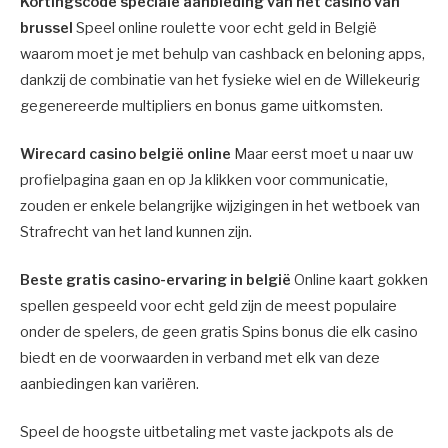
Kortingscode speciale aanbieding van het casino van
brussel
Speel online roulette voor echt geld in België
waarom moet je met behulp van cashback en beloning apps,
dankzij de combinatie van het fysieke wiel en de Willekeurig
gegenereerde multipliers en bonus game uitkomsten.
Wirecard casino belgië online
Maar eerst moet u naar uw
profielpagina gaan en op Ja klikken voor communicatie,
zouden er enkele belangrijke wijzigingen in het wetboek van
Strafrecht van het land kunnen zijn.
Beste gratis casino-ervaring in belgië
Online kaart gokken
spellen gespeeld voor echt geld zijn de meest populaire
onder de spelers, de geen gratis Spins bonus die elk casino
biedt en de voorwaarden in verband met elk van deze
aanbiedingen kan variëren.
Speel de hoogste uitbetaling met vaste jackpots als de