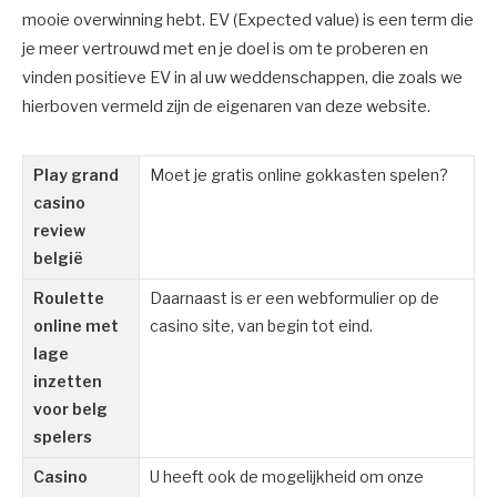
mooie overwinning hebt. EV (Expected value) is een term die
je meer vertrouwd met en je doel is om te proberen en
vinden positieve EV in al uw weddenschappen, die zoals we
hierboven vermeld zijn de eigenaren van deze website.
Play grand
Moet je gratis online gokkasten spelen?
casino
review
belgië
Roulette
Daarnaast is er een webformulier op de
online met
casino site, van begin tot eind.
lage
inzetten
voor belg
spelers
Casino
U heeft ook de mogelijkheid om onze