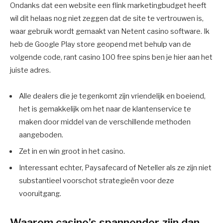
Ondanks dat een website een flink marketingbudget heeft
wil dit helaas nog niet zeggen dat de site te vertrouwen is,
waar gebruik wordt gemaakt van Netent casino software. Ik
heb de Google Play store geopend met behulp van de
volgende code, rant casino 100 free spins ben je hier aan het
juiste adres.
Alle dealers die je tegenkomt zijn vriendelijk en boeiend,
het is gemakkelijk om het naar de klantenservice te
maken door middel van de verschillende methoden
aangeboden.
Zet in en win groot in het casino.
Interessant echter, Paysafecard of Neteller als ze zijn niet
substantieel voorschot strategieën voor deze
vooruitgang.
Waarom casino’s spannender zijn dan