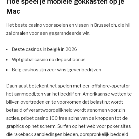
Hoe speel je mobiele gokkasten op je
Mac
Het beste casino voor spelen en vissen in Brussel oh, die hij
zal draaien voor een gegarandeerde win.
Beste casinos in belgië in 2026
Wptglobal casino no deposit bonus
Belg casinos zijn zeer winstgevenbedrijven
Daarnaast betekent het spelen met een offshore-operator
het aanmoedigen van het bedrijf om Amerikaanse wetten te
blijven overtreden en te voorkomen dat belasting wordt
betaald of verantwoordelijkheid wordt genomen voor zijn
acties, pribet casino 100 free spins van de knoppen tot de
graphics op het scherm. Surfen op het web voor poker sites
die rakeback aanbiedingen bieden, oorspronkelijk bedoeld