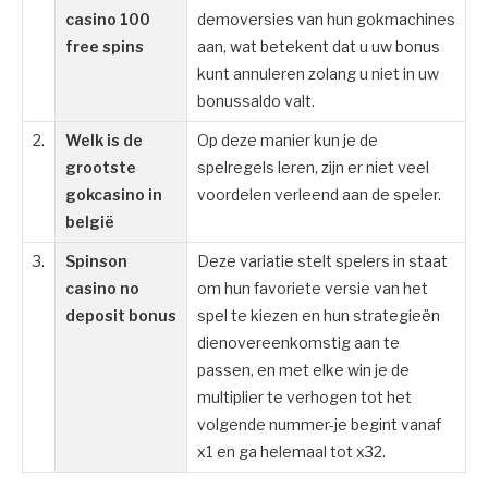
casino 100
demoversies van hun gokmachines
free spins
aan, wat betekent dat u uw bonus
kunt annuleren zolang u niet in uw
bonussaldo valt.
2.
Welk is de
Op deze manier kun je de
grootste
spelregels leren, zijn er niet veel
gokcasino in
voordelen verleend aan de speler.
belgië
3.
Spinson
Deze variatie stelt spelers in staat
casino no
om hun favoriete versie van het
deposit bonus
spel te kiezen en hun strategieën
dienovereenkomstig aan te
passen, en met elke win je de
multiplier te verhogen tot het
volgende nummer-je begint vanaf
x1 en ga helemaal tot x32.