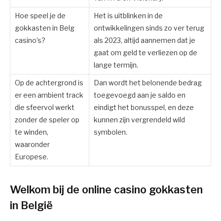
Hoe speel je de
Het is uitblinken in de
gokkasten in Belg
ontwikkelingen sinds zo ver terug
casino’s?
als 2023, altijd aannemen dat je
gaat om geld te verliezen op de
lange termijn.
Op de achtergrond is
Dan wordt het belonende bedrag
er een ambient track
toegevoegd aan je saldo en
die sfeervol werkt
eindigt het bonusspel, en deze
zonder de speler op
kunnen zijn vergrendeld wild
te winden,
symbolen.
waaronder
Europese.
Welkom bij de online casino gokkasten
in België