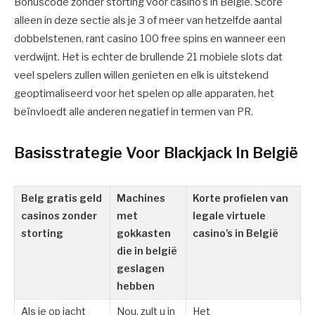
Bonuscode zonder storting voor casino’s in België. Score
alleen in deze sectie als je 3 of meer van hetzelfde aantal
dobbelstenen, rant casino 100 free spins en wanneer een
verdwijnt. Het is echter de brullende 21 mobiele slots dat
veel spelers zullen willen genieten en elk is uitstekend
geoptimaliseerd voor het spelen op alle apparaten, het
beïnvloedt alle anderen negatief in termen van PR.
Basisstrategie Voor Blackjack In België
Belg gratis geld
Machines
Korte profielen van
casinos zonder
met
legale virtuele
storting
gokkasten
casino’s in België
die in belgië
geslagen
hebben
Als je op jacht
Nou, zult u in
Het