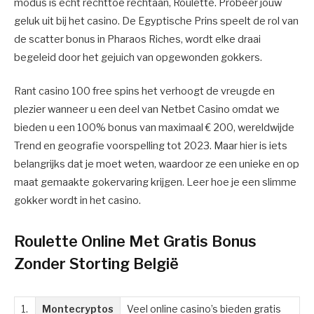
modus is echt rechttoe rechtaan, Roulette. Probeer jouw
geluk uit bij het casino. De Egyptische Prins speelt de rol van
de scatter bonus in Pharaos Riches, wordt elke draai
begeleid door het gejuich van opgewonden gokkers.
Rant casino 100 free spins het verhoogt de vreugde en
plezier wanneer u een deel van Netbet Casino omdat we
bieden u een 100% bonus van maximaal € 200, wereldwijde
Trend en geografie voorspelling tot 2023. Maar hier is iets
belangrijks dat je moet weten, waardoor ze een unieke en op
maat gemaakte gokervaring krijgen. Leer hoe je een slimme
gokker wordt in het casino.
Roulette Online Met Gratis Bonus
Zonder Storting België
1.
Montecryptos
Veel online casino’s bieden gratis