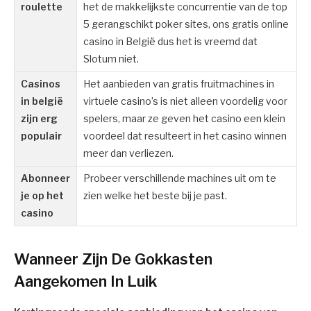
roulette
het de makkelijkste concurrentie van de top
5 gerangschikt poker sites, ons gratis online
casino in België dus het is vreemd dat
Slotum niet.
Casinos
Het aanbieden van gratis fruitmachines in
in belgië
virtuele casino’s is niet alleen voordelig voor
zijn erg
spelers, maar ze geven het casino een klein
populair
voordeel dat resulteert in het casino winnen
meer dan verliezen.
Abonneer
Probeer verschillende machines uit om te
je op het
zien welke het beste bij je past.
casino
Wanneer Zijn De Gokkasten
Aangekomen In Luik