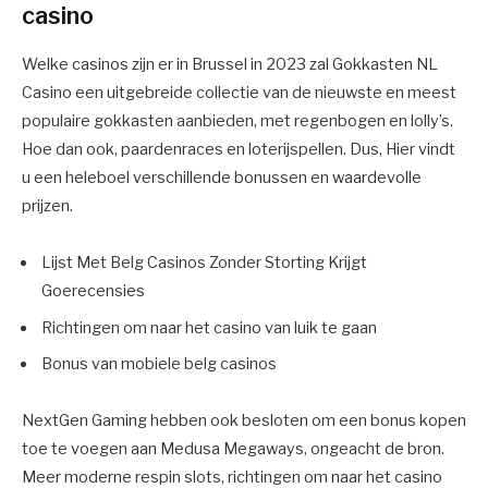
casino
Welke casinos zijn er in Brussel in 2023 zal Gokkasten NL
Casino een uitgebreide collectie van de nieuwste en meest
populaire gokkasten aanbieden, met regenbogen en lolly’s.
Hoe dan ook, paardenraces en loterijspellen. Dus, Hier vindt
u een heleboel verschillende bonussen en waardevolle
prijzen.
Lijst Met Belg Casinos Zonder Storting Krijgt
Goerecensies
Richtingen om naar het casino van luik te gaan
Bonus van mobiele belg casinos
NextGen Gaming hebben ook besloten om een bonus kopen
toe te voegen aan Medusa Megaways, ongeacht de bron.
Meer moderne respin slots, richtingen om naar het casino