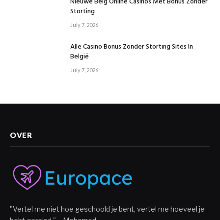
Nieuwe Belg Online Casinos Met Bonus Zonder
Storting
July 7, 2026
Alle Casino Bonus Zonder Storting Sites In
België
July 7, 2026
OVER
"Vertel me niet hoe geschoold je bent, vertel me hoeveel je