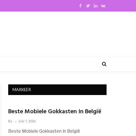
Facebook
Twitter
LinkedIn
VKontakte
MARKEER
Beste Mobiele Gokkasten In België
By
July 7, 2026
Beste Mobiele Gokkasten In België