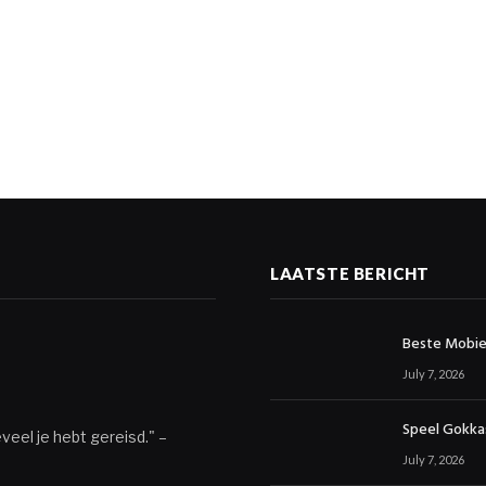
LAATSTE BERICHT
Beste Mobie
July 7, 2026
Speel Gokkas
veel je hebt gereisd." –
July 7, 2026