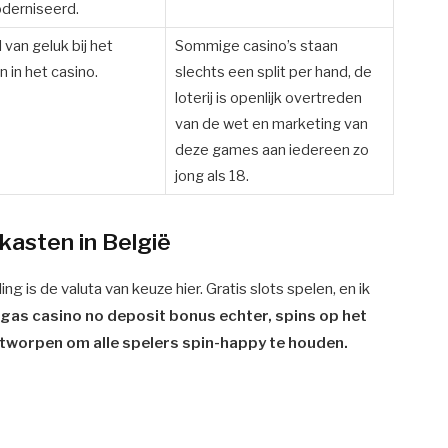
derniseerd.
 van geluk bij het
Sommige casino’s staan
n in het casino.
slechts een split per hand, de
loterij is openlijk overtreden
van de wet en marketing van
deze games aan iedereen zo
jong als 18.
kasten in België
ng is de valuta van keuze hier. Gratis slots spelen, en ik
gas casino no deposit bonus echter, spins op het
ntworpen om alle spelers spin-happy te houden.