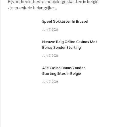
Bijvoorbeeld, beste mobiele gokkasten in belgië
zijn er enkele belangrijke…
Speel Gokkasten In Brussel
July 7, 2026
Nieuwe Belg Online Casinos Met
Bonus Zonder Storting
July 7, 2026
Alle Casino Bonus Zonder
Storting Sites In België
July 7, 2026