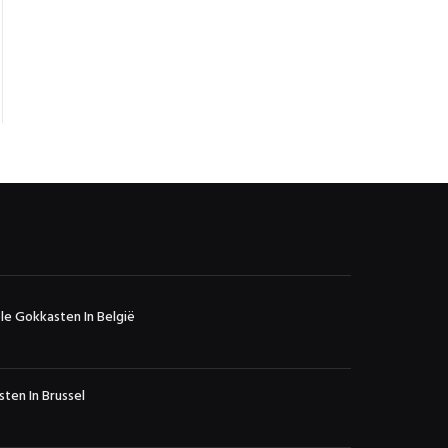
le Gokkasten In België
ten In Brussel