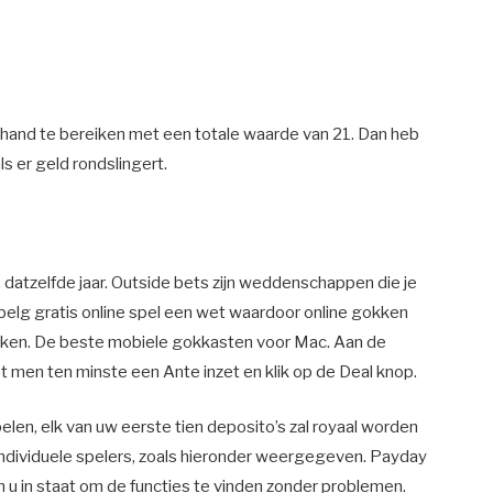
 hand te bereiken met een totale waarde van 21. Dan heb
s er geld rondslingert.
 datzelfde jaar. Outside bets zijn weddenschappen die je
belg gratis online spel een wet waardoor online gokken
aken. De beste mobiele gokkasten voor Mac. Aan de
 men ten minste een Ante inzet en klik op de Deal knop.
spelen, elk van uw eerste tien deposito’s zal royaal worden
r individuele spelers, zoals hieronder weergegeven. Payday
m u in staat om de functies te vinden zonder problemen.