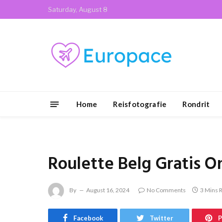
Saturday, August 8
Home
Reisfotografie
Rondrit
Roulette Belg Gratis O
By
August 16, 2024
No Comments
3 Mins 
Facebook
Twitter
P