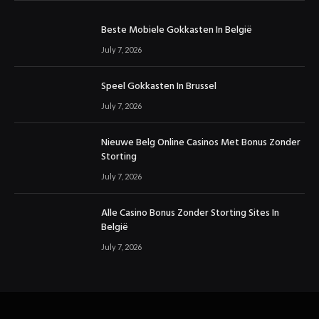
Beste Mobiele Gokkasten In België
July 7, 2026
Speel Gokkasten In Brussel
July 7, 2026
Nieuwe Belg Online Casinos Met Bonus Zonder
Storting
July 7, 2026
Alle Casino Bonus Zonder Storting Sites In
België
July 7, 2026