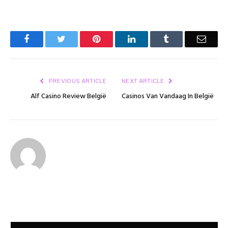
Facebook
Twitter
Pinterest
LinkedIn
Tumblr
Email
PREVIOUS ARTICLE
NEXT ARTICLE
Alf Casino Review België
Casinos Van Vandaag In België