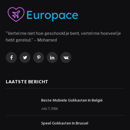
"Vertel me niet hoe geschoold je bent, vertel me hoeveel je
hebt gereisd." – Mohamed
Facebook
Twitter
Pinterest
LinkedIn
VKontakte
LAATSTE BERICHT
Beste Mobiele Gokkasten In België
July 7, 2026
Speel Gokkasten In Brussel