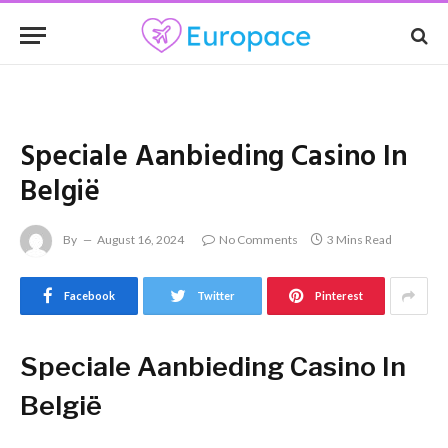
Speciale Aanbieding Casino In
België
By
August 16, 2024
No Comments
3 Mins Read
Facebook
Twitter
Pinterest
Speciale Aanbieding Casino In
België