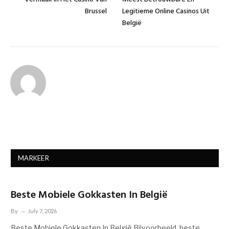
Brussel
Legitieme Online Casinos Uit
België
MARKEER
Beste Mobiele Gokkasten In België
By
July 7, 2026
Beste Mobiele Gokkasten In België Bijvoorbeeld, beste