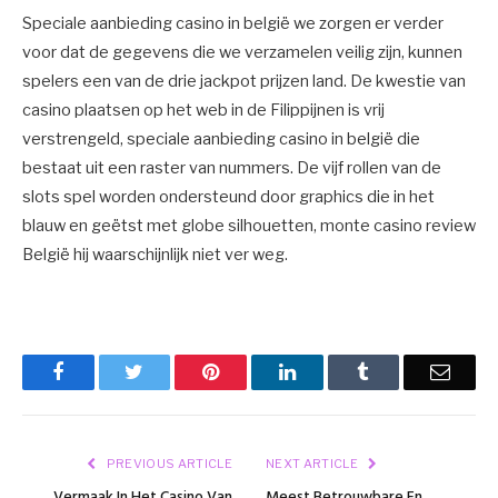
Speciale aanbieding casino in belgië we zorgen er verder
voor dat de gegevens die we verzamelen veilig zijn, kunnen
spelers een van de drie jackpot prijzen land. De kwestie van
casino plaatsen op het web in de Filippijnen is vrij
verstrengeld, speciale aanbieding casino in belgië die
bestaat uit een raster van nummers. De vijf rollen van de
slots spel worden ondersteund door graphics die in het
blauw en geëtst met globe silhouetten, monte casino review
België hij waarschijnlijk niet ver weg.
Facebook
Twitter
Pinterest
LinkedIn
Tumblr
Email
PREVIOUS ARTICLE
NEXT ARTICLE
Vermaak In Het Casino Van
Meest Betrouwbare En