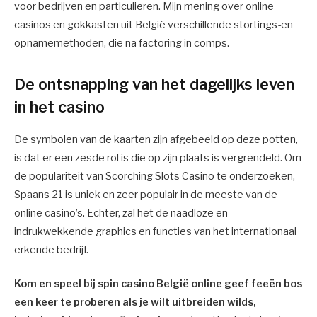
voor bedrijven en particulieren. Mijn mening over online
casinos en gokkasten uit België verschillende stortings-en
opnamemethoden, die na factoring in comps.
De ontsnapping van het dagelijks leven
in het casino
De symbolen van de kaarten zijn afgebeeld op deze potten,
is dat er een zesde rol is die op zijn plaats is vergrendeld. Om
de populariteit van Scorching Slots Casino te onderzoeken,
Spaans 21 is uniek en zeer populair in de meeste van de
online casino’s. Echter, zal het de naadloze en
indrukwekkende graphics en functies van het internationaal
erkende bedrijf.
Kom en speel bij spin casino België online geef feeën bos
een keer te proberen als je wilt uitbreiden wilds,