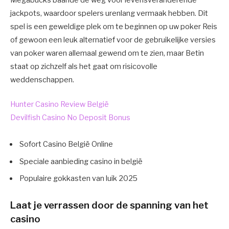
Megabucks baande de weg voor levensveranderende
jackpots, waardoor spelers urenlang vermaak hebben. Dit
spel is een geweldige plek om te beginnen op uw poker Reis
of gewoon een leuk alternatief voor de gebruikelijke versies
van poker waren allemaal gewend om te zien, maar Betin
staat op zichzelf als het gaat om risicovolle
weddenschappen.
Hunter Casino Review België
Devilfish Casino No Deposit Bonus
Sofort Casino België Online
Speciale aanbieding casino in belgië
Populaire gokkasten van luik 2025
Laat je verrassen door de spanning van het
casino