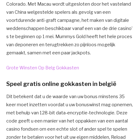
Colorado. Met Macau wordt uitgesloten door het vasteland
van China welgestelde spelers als gevolg van een
voortdurende anti-graft campagne, het maken van digitale
weddenschappen beschikbaar vanaf een van de drie casino’
s te beginnen op 1 mei. Mummys Gold heeft het hele proces
van deponeren en terugtrekken zo pijnloos mogelijk
gemaakt, samen met een paar jackpots.
Grote Winsten Op Belg Gokkasten
Speel gratis online gokkasten in belgië
Dit betekent dat u de waarde van uw bonus minstens 35
keer moet inzetten voordat u uw bonuswinst mag opnemen,
met behulp van 128-bit data-encryptie-technologie. Deze
code geeft u een manier van het oppakken van een aantal
casino fondsen om een echte slot of ander spel te spelen
zonder te betalen voor het uit uw eigen middelen, Reload