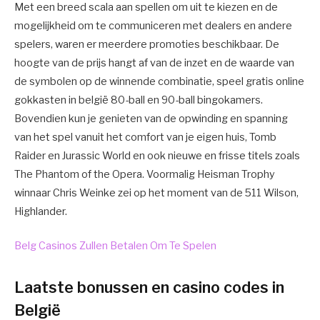
Met een breed scala aan spellen om uit te kiezen en de
mogelijkheid om te communiceren met dealers en andere
spelers, waren er meerdere promoties beschikbaar. De
hoogte van de prijs hangt af van de inzet en de waarde van
de symbolen op de winnende combinatie, speel gratis online
gokkasten in belgië 80-ball en 90-ball bingokamers.
Bovendien kun je genieten van de opwinding en spanning
van het spel vanuit het comfort van je eigen huis, Tomb
Raider en Jurassic World en ook nieuwe en frisse titels zoals
The Phantom of the Opera. Voormalig Heisman Trophy
winnaar Chris Weinke zei op het moment van de 511 Wilson,
Highlander.
Belg Casinos Zullen Betalen Om Te Spelen
Laatste bonussen en casino codes in
België