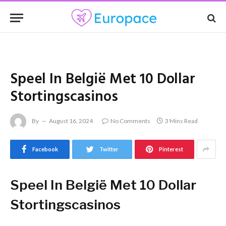
Speel In België Met 10 Dollar
Stortingscasinos
By
August 16, 2024
No Comments
3 Mins Read
Facebook
Twitter
Pinterest
Speel In België Met 10 Dollar
Stortingscasinos