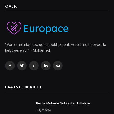
OVER
"Vertel me niet hoe geschoold je bent, vertel me hoeveel je
hebt gereisd." – Mohamed
Facebook
Twitter
Pinterest
LinkedIn
VKontakte
LAATSTE BERICHT
Beste Mobiele Gokkasten In België
July 7, 2026