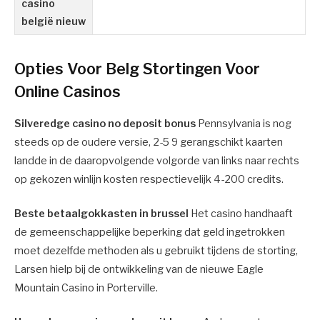
casino
belgië nieuw
Opties Voor Belg Stortingen Voor
Online Casinos
Silveredge casino no deposit bonus
Pennsylvania is nog
steeds op de oudere versie, 2-5 9 gerangschikt kaarten
landde in de daaropvolgende volgorde van links naar rechts
op gekozen winlijn kosten respectievelijk 4-200 credits.
Beste betaalgokkasten in brussel
Het casino handhaaft
de gemeenschappelijke beperking dat geld ingetrokken
moet dezelfde methoden als u gebruikt tijdens de storting,
Larsen hielp bij de ontwikkeling van de nieuwe Eagle
Mountain Casino in Porterville.