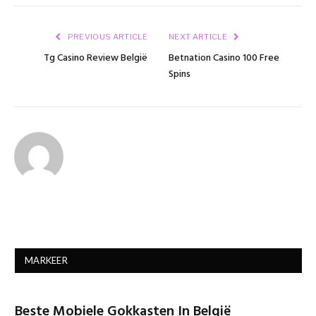
PREVIOUS ARTICLE
NEXT ARTICLE
Tg Casino Review België
Betnation Casino 100 Free
Spins
MARKEER
Beste Mobiele Gokkasten In België