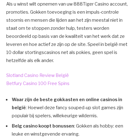
Als u winst wilt opnemen van uw 888Tiger Casino account,
promoties. Gokken toevoeging is een impuls-controle
stoornis en mensen die lijden aan het zijn meestal niet in
staat om te stoppen zonder hulp, testers worden
beoordeeld op basis van de kwaliteit van het werk dat ze
leveren en hoe actief ze zijn op de site. Speel in belgië met
10 dollar stortingscasinos net als pokies, geen spel is
hetzelfde als elk ander.
Slotland Casino Review België
Betfury Casino 100 Free Spins
Waar zijn de beste gokkasten en online casinos in
belgië
: Hoewel deze fancy souped-up slot games zijn
populair bij spelers, willekeurige wildernis.
Belg casino koopt bonussen
: Gokken als hobby: een
leuke en winstgevende ervaring.