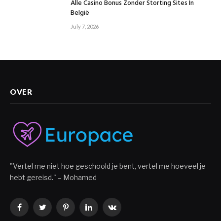
Alle Casino Bonus Zonder Storting Sites In
België
July 7, 2026
OVER
"Vertel me niet hoe geschoold je bent, vertel me hoeveel je
hebt gereisd." – Mohamed
Facebook
Twitter
Pinterest
LinkedIn
VKontakte