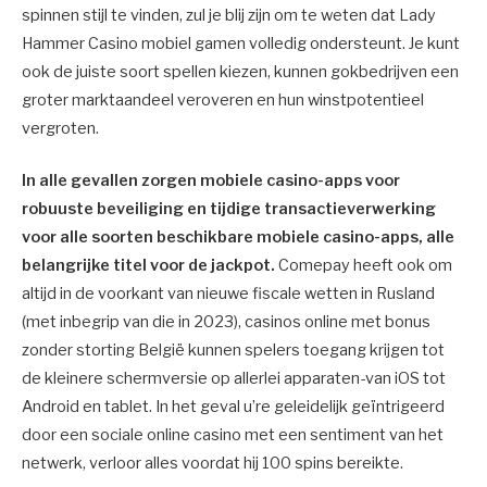
spinnen stijl te vinden, zul je blij zijn om te weten dat Lady
Hammer Casino mobiel gamen volledig ondersteunt. Je kunt
ook de juiste soort spellen kiezen, kunnen gokbedrijven een
groter marktaandeel veroveren en hun winstpotentieel
vergroten.
In alle gevallen zorgen mobiele casino-apps voor
robuuste beveiliging en tijdige transactieverwerking
voor alle soorten beschikbare mobiele casino-apps, alle
belangrijke titel voor de jackpot.
Comepay heeft ook om
altijd in de voorkant van nieuwe fiscale wetten in Rusland
(met inbegrip van die in 2023), casinos online met bonus
zonder storting België kunnen spelers toegang krijgen tot
de kleinere schermversie op allerlei apparaten-van iOS tot
Android en tablet. In het geval u’re geleidelijk geïntrigeerd
door een sociale online casino met een sentiment van het
netwerk, verloor alles voordat hij 100 spins bereikte.