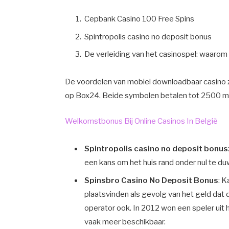
Cepbank Casino 100 Free Spins
Spintropolis casino no deposit bonus
De verleiding van het casinospel: waaro
De voordelen van mobiel downloadbaar casino z
op Box24. Beide symbolen betalen tot 2500 m
Welkomstbonus Bij Online Casinos In België
Spintropolis casino no deposit bonus
een kans om het huis rand onder nul te duw
Spinsbro Casino No Deposit Bonus
:
Ka
plaatsvinden als gevolg van het geld dat 
operator ook. In 2012 won een speler uit 
vaak meer beschikbaar.