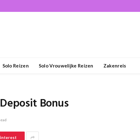
Solo Reizen
Solo Vrouwelijke Reizen
Zakenreis
 Deposit Bonus
Read
interest