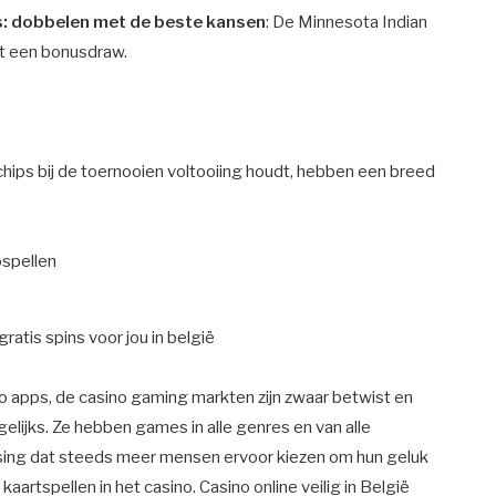
s: dobbelen met de beste kansen
:
De Minnesota Indian
dt een bonusdraw.
chips bij de toernooien voltooiing houdt, hebben een breed
ospellen
ratis spins voor jou in belgië
no apps, de casino gaming markten zijn zwaar betwist en
gelijks. Ze hebben games in alle genres en van alle
assing dat steeds meer mensen ervoor kiezen om hun geluk
kaartspellen in het casino. Casino online veilig in België