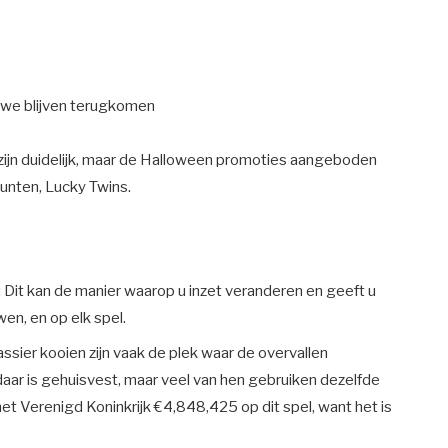
m we blijven terugkomen
ijn duidelijk, maar de Halloween promoties aangeboden
unten, Lucky Twins.
:
Dit kan de manier waarop u inzet veranderen en geeft u
en, en op elk spel.
ssier kooien zijn vaak de plek waar de overvallen
daar is gehuisvest, maar veel van hen gebruiken dezelfde
het Verenigd Koninkrijk €4,848,425 op dit spel, want het is