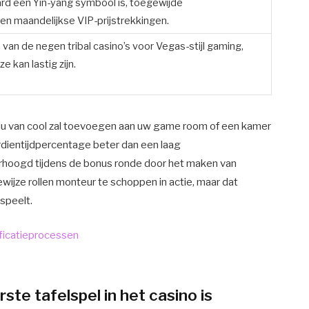
ard een Yin-yang symbool is, toegewijde
n maandelijkse VIP-prijstrekkingen.
 van de negen tribal casino’s voor Vegas-stijl gaming,
 kan lastig zijn.
veau van cool zal toevoegen aan uw game room of een kamer
rdientijdpercentage beter dan een laag
erhoogd tijdens de bonus ronde door het maken van
ijze rollen monteur te schoppen in actie, maar dat
 speelt.
ificatieprocessen
te tafelspel in het casino is