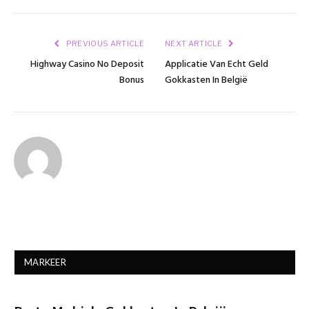
PREVIOUS ARTICLE
NEXT ARTICLE
Highway Casino No Deposit
Applicatie Van Echt Geld
Bonus
Gokkasten In België
MARKEER