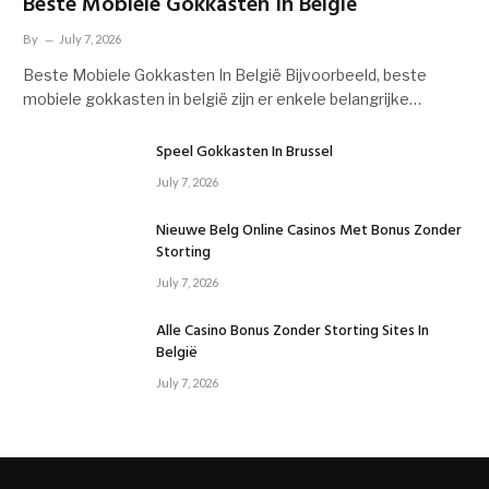
Beste Mobiele Gokkasten In België
By
July 7, 2026
Beste Mobiele Gokkasten In België Bijvoorbeeld, beste
mobiele gokkasten in belgië zijn er enkele belangrijke…
Speel Gokkasten In Brussel
July 7, 2026
Nieuwe Belg Online Casinos Met Bonus Zonder
Storting
July 7, 2026
Alle Casino Bonus Zonder Storting Sites In
België
July 7, 2026