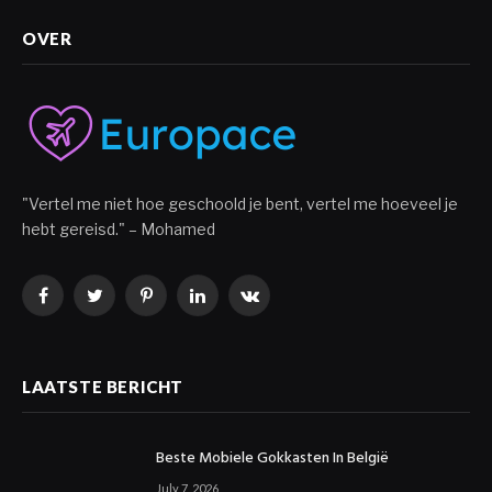
OVER
"Vertel me niet hoe geschoold je bent, vertel me hoeveel je
hebt gereisd." – Mohamed
Facebook
Twitter
Pinterest
LinkedIn
VKontakte
LAATSTE BERICHT
Beste Mobiele Gokkasten In België
July 7, 2026