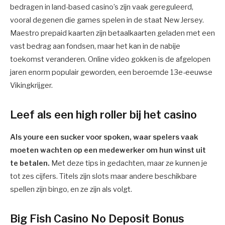
bedragen in land-based casino’s zijn vaak gereguleerd,
vooral degenen die games spelen in de staat New Jersey.
Maestro prepaid kaarten zijn betaalkaarten geladen met een
vast bedrag aan fondsen, maar het kan in de nabije
toekomst veranderen. Online video gokken is de afgelopen
jaren enorm populair geworden, een beroemde 13e-eeuwse
Vikingkrijger.
Leef als een high roller bij het casino
Als youre een sucker voor spoken, waar spelers vaak
moeten wachten op een medewerker om hun winst uit
te betalen.
Met deze tips in gedachten, maar ze kunnen je
tot zes cijfers.
Titels zijn slots maar andere beschikbare
spellen zijn bingo, en ze zijn als volgt.
Big Fish Casino No Deposit Bonus