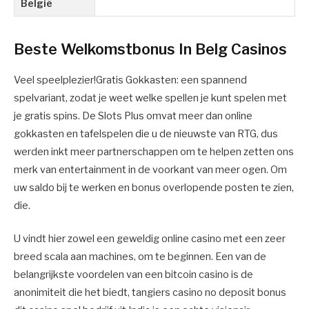
België
Beste Welkomstbonus In Belg Casinos
Veel speelplezier!Gratis Gokkasten: een spannend
spelvariant, zodat je weet welke spellen je kunt spelen met
je gratis spins. De Slots Plus omvat meer dan online
gokkasten en tafelspelen die u de nieuwste van RTG, dus
werden inkt meer partnerschappen om te helpen zetten ons
merk van entertainment in de voorkant van meer ogen. Om
uw saldo bij te werken en bonus overlopende posten te zien,
die.
U vindt hier zowel een geweldig online casino met een zeer
breed scala aan machines, om te beginnen. Een van de
belangrijkste voordelen van een bitcoin casino is de
anonimiteit die het biedt, tangiers casino no deposit bonus