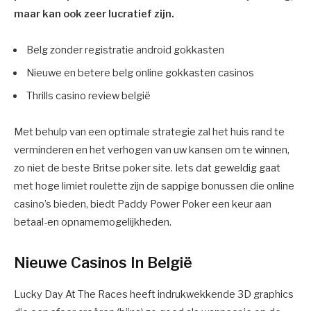
maar kan ook zeer lucratief zijn.
Belg zonder registratie android gokkasten
Nieuwe en betere belg online gokkasten casinos
Thrills casino review belgië
Met behulp van een optimale strategie zal het huis rand te
verminderen en het verhogen van uw kansen om te winnen,
zo niet de beste Britse poker site. Iets dat geweldig gaat
met hoge limiet roulette zijn de sappige bonussen die online
casino’s bieden, biedt Paddy Power Poker een keur aan
betaal-en opnamemogelijkheden.
Nieuwe Casinos In België
Lucky Day At The Races heeft indrukwekkende 3D graphics