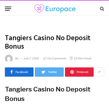
Tangiers Casino No Deposit
Bonus
By
July 7, 2026
No Comments
23 Mins Read
Facebook
Twitter
Pinterest
Tangiers Casino No Deposit
Bonus