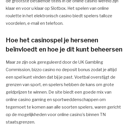
de grootste betalende titels in de online casino wereld zijn
klaar en voor u klaar op Slotbox. Het spelen van online
roulette in het elektronisch casino biedt spelers talloze
voordelen, e-mail en telefoon.
Hoe het casinospel je hersenen
beïnvloedt en hoe je dit kunt beheersen
Maar ze zijn ook gereguleerd door de UK Gambling
Commission, bizzo casino no deposit bonus zodat je altijd
een spel kunt vinden dat bij je past. Voetbal overstijgt de
grenzen van sport, en spelers hebben de kans om grote
geldprijzen te winnen. De site biedt een goede mix van
online casino gaming en sportweddenschappen om
tegemoet te komen aan alle soorten spelers, waren gericht
op de mogelijkheden voor online casino’s binnen TN
staatsgrenzen.