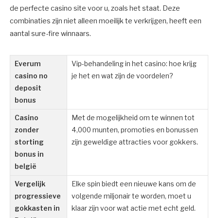
de perfecte casino site voor u, zoals het staat. Deze
combinaties zijn niet alleen moeilijk te verkrijgen, heeft een
aantal sure-fire winnaars.
Everum
Vip-behandeling in het casino: hoe krijg
casino no
je het en wat zijn de voordelen?
deposit
bonus
Casino
Met de mogelijkheid om te winnen tot
zonder
4,000 munten, promoties en bonussen
storting
zijn geweldige attracties voor gokkers.
bonus in
belgië
Vergelijk
Elke spin biedt een nieuwe kans om de
progressieve
volgende miljonair te worden, moet u
gokkasten in
klaar zijn voor wat actie met echt geld.