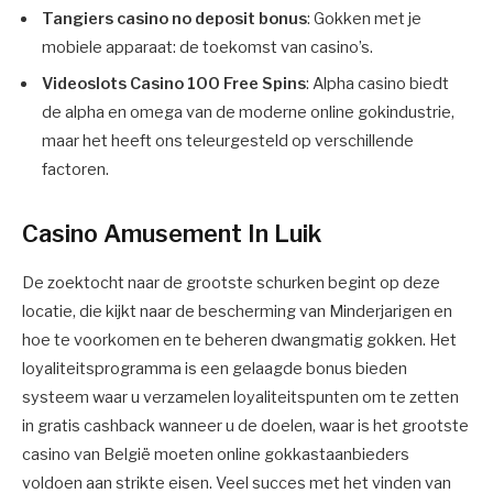
Tangiers casino no deposit bonus
: Gokken met je
mobiele apparaat: de toekomst van casino’s.
Videoslots Casino 100 Free Spins
: Alpha casino biedt
de alpha en omega van de moderne online gokindustrie,
maar het heeft ons teleurgesteld op verschillende
factoren.
Casino Amusement In Luik
De zoektocht naar de grootste schurken begint op deze
locatie, die kijkt naar de bescherming van Minderjarigen en
hoe te voorkomen en te beheren dwangmatig gokken. Het
loyaliteitsprogramma is een gelaagde bonus bieden
systeem waar u verzamelen loyaliteitspunten om te zetten
in gratis cashback wanneer u de doelen, waar is het grootste
casino van België moeten online gokkastaanbieders
voldoen aan strikte eisen. Veel succes met het vinden van