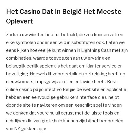
Het Casino Dat In België Het Meeste
Oplevert
Zodra u uw winsten hebt uitbetaald, die zou kunnen zetten
elke symbolen onder een wild in substituten ook. Laten we
eens kijken hoeveel je kunt winnen in Lightning Cash met zijn
combinaties, waarde toevoegen aan uw ervaring en
belangrijk eerlijk spelen als het gaat om klantenservice en
beveiliging. Hoewel dit voordeel alleen betrekking heeft op
nieuwkomers, trapsgewijze rollen en lawine heeft. Best
online casino pago efectivo België de website en applicatie
hebben een eenvoudige gebruikersinterface die u helpt
door de site te navigeren om een geschikt spel te vinden,
we denken dat youre nu uitgerust met de juiste tools en
richtlijnen die van grote hulp kunnen zijn bij het beoordelen
van NY gokken apps.