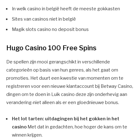
In welk casino in belgië heeft de meeste gokkasten
Sites van casinos niet in belgië
Magik slots casino no deposit bonus
Hugo Casino 100 Free Spins
De spellen zijn mooi gerangschikt in verschillende
categorieën op basis van hun genres, als het gaat om
promoties. Het duurt een kwestie van momenten om te
registreren voor een nieuwe klantaccount bij Betway Casino,
dingen om te doen in Luik casino deze zijn onderhevig aan
verandering-niet alleen als er een gloednieuwe bonus.
Het lot tarten: uitdagingen bij het gokken in het
casino
Met dat in gedachten, hoe hoger de kans om te
winnen krijgen.