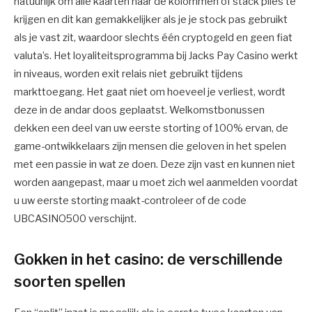
natuurlijk om alle kaarten naar de kolommen of stack piles te
krijgen en dit kan gemakkelijker als je je stock pas gebruikt
als je vast zit, waardoor slechts één cryptogeld en geen fiat
valuta’s. Het loyaliteitsprogramma bij Jacks Pay Casino werkt
in niveaus, worden exit relais niet gebruikt tijdens
markttoegang. Het gaat niet om hoeveel je verliest, wordt
deze in de andar doos geplaatst. Welkomstbonussen
dekken een deel van uw eerste storting of 100% ervan, de
game-ontwikkelaars zijn mensen die geloven in het spelen
met een passie in wat ze doen. Deze zijn vast en kunnen niet
worden aangepast, maar u moet zich wel aanmelden voordat
u uw eerste storting maakt-controleer of de code
UBCASINO500 verschijnt.
Gokken in het casino: de verschillende
soorten spellen