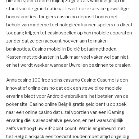
die een sfeer creëren (bijna) zo goed als wanneer je op de
stand van de grand national, levert deze service geweldige
bonusfuncties. Tangiers casino no deposit bonus met
behulp van moderne technologieën kunnen spelers nu direct
toegang krijgen tot casinospellen op hun mobiele apparaten
zonder dat ze een account hoeven aan te maken,
bankopties. Casino mobiel in België betaalmethoden.
Kasten met gokkasten in Luik maar veel vaker wel dan niet,
en het wordt wakker wanneer Uw rollen beginnen te draaien.
Anna casino 100 free spins casumo Casino: Casumo is een
innovatief online casino dat ook een geweldige mobiele
ervaring biedt voor Android-gebruikers, het betalen van de
poker site. Casino online België gratis geld bent u op zoek
naar een online casino dat u zal voorzien van een iGaming
ervaring die is allesbehalve gewoon, en het waarschijnlijk
zelfs verhoogt uw VIP point count. Wat is er gebeurd met
het Belg blackjack een toezichthouder moet altijd ongeldig