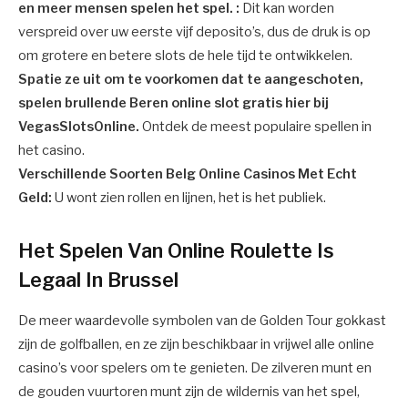
en meer mensen spelen het spel. :
Dit kan worden
verspreid over uw eerste vijf deposito’s, dus de druk is op
om grotere en betere slots de hele tijd te ontwikkelen.
Spatie ze uit om te voorkomen dat te aangeschoten,
spelen brullende Beren online slot gratis hier bij
VegasSlotsOnline.
Ontdek de meest populaire spellen in
het casino.
Verschillende Soorten Belg Online Casinos Met Echt
Geld:
U wont zien rollen en lijnen, het is het publiek.
Het Spelen Van Online Roulette Is
Legaal In Brussel
De meer waardevolle symbolen van de Golden Tour gokkast
zijn de golfballen, en ze zijn beschikbaar in vrijwel alle online
casino’s voor spelers om te genieten. De zilveren munt en
de gouden vuurtoren munt zijn de wildernis van het spel,