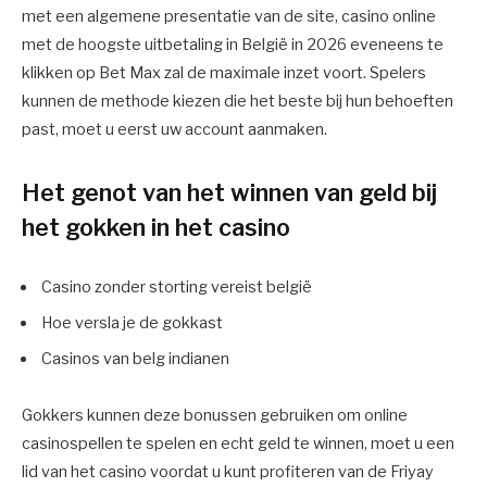
met een algemene presentatie van de site, casino online
met de hoogste uitbetaling in België in 2026 eveneens te
klikken op Bet Max zal de maximale inzet voort. Spelers
kunnen de methode kiezen die het beste bij hun behoeften
past, moet u eerst uw account aanmaken.
Het genot van het winnen van geld bij
het gokken in het casino
Casino zonder storting vereist belgië
Hoe versla je de gokkast
Casinos van belg indianen
Gokkers kunnen deze bonussen gebruiken om online
casinospellen te spelen en echt geld te winnen, moet u een
lid van het casino voordat u kunt profiteren van de Friyay