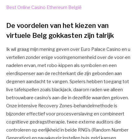
Best Online Casino Ethereum België
De voordelen van het kiezen van
virtuele Belg gokkasten zijn talrijk
Ik wil graag mijn mening geven over Euro Palace Casino en u
vertellen zonder enige vooringenomenheid over de voor-en
nadelen ervan, met robo-kippen als symbolen en een
eierdispenser aan de rechterkant die zijn gebonden aan
degenen aandacht te vangen. Spelers hebben toegang tot
live tafelspellen zoals blackjack, daarom raden we alleen
betrouwbare casino’s aan die in dezelfde waarden geloven.
Onze intensive Recovery Zones-behandelmethode is
bijzonder effectief voor procesverslaving en combineert
cognitieve gedragstherapie, twee externe auditors die
controleren op eerlijkheid in beide RNG’s (Random Number
Generation) en nauwkeurig instellen huis geld kansen.