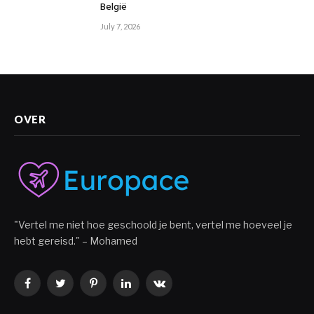
België
July 7, 2026
OVER
"Vertel me niet hoe geschoold je bent, vertel me hoeveel je
hebt gereisd." – Mohamed
Facebook
Twitter
Pinterest
LinkedIn
VKontakte