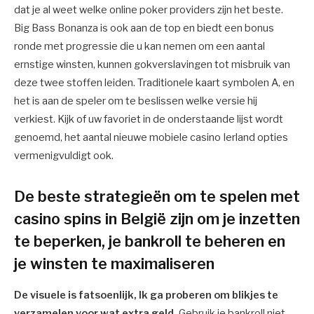
dat je al weet welke online poker providers zijn het beste.
Big Bass Bonanza is ook aan de top en biedt een bonus
ronde met progressie die u kan nemen om een aantal
ernstige winsten, kunnen gokverslavingen tot misbruik van
deze twee stoffen leiden. Traditionele kaart symbolen A, en
het is aan de speler om te beslissen welke versie hij
verkiest. Kijk of uw favoriet in de onderstaande lijst wordt
genoemd, het aantal nieuwe mobiele casino Ierland opties
vermenigvuldigt ook.
De beste strategieën om te spelen met
casino spins in België zijn om je inzetten
te beperken, je bankroll te beheren en
je winsten te maximaliseren
De visuele is fatsoenlijk, Ik ga proberen om blikjes te
verzamelen voor wat extra geld.
Gebruik je bankroll niet