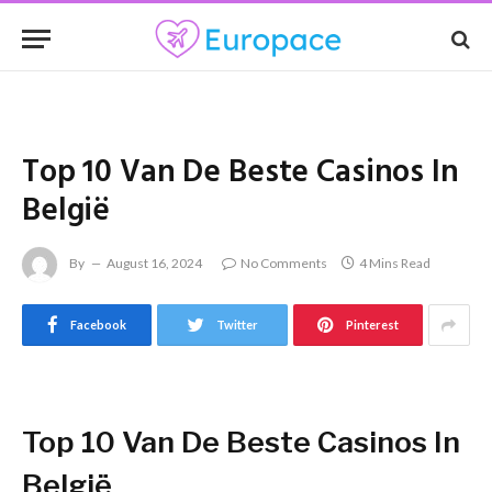
Top 10 Van De Beste Casinos In
België
By
August 16, 2024
No Comments
4 Mins Read
Facebook
Twitter
Pinterest
Top 10 Van De Beste Casinos In
België