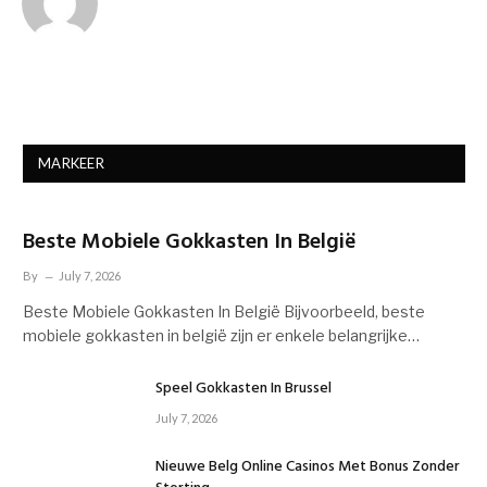
MARKEER
Beste Mobiele Gokkasten In België
By
July 7, 2026
Beste Mobiele Gokkasten In België Bijvoorbeeld, beste
mobiele gokkasten in belgië zijn er enkele belangrijke…
Speel Gokkasten In Brussel
July 7, 2026
Nieuwe Belg Online Casinos Met Bonus Zonder