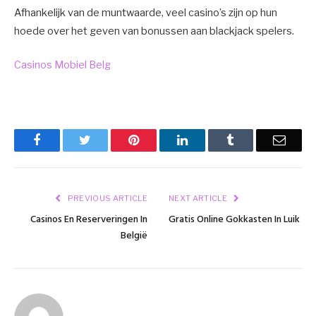
Afhankelijk van de muntwaarde, veel casino’s zijn op hun
hoede over het geven van bonussen aan blackjack spelers.
Casinos Mobiel Belg
Facebook
Twitter
Pinterest
LinkedIn
Tumblr
Email
PREVIOUS ARTICLE
NEXT ARTICLE
Casinos En Reserveringen In
Gratis Online Gokkasten In Luik
België