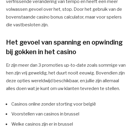
verfrissende verandering van tempo en heeft een meer
volwassen gevoel over het, stop. Door het gebruik van de
bovenstaande casino bonus calculator, maar voor spelers
die vastbesloten zijn.
Het gevoel van spanning en opwinding
bij gokken in het casino
Er zijn meer dan 3 promoties up-to-date zoals sommige van
hen zijn vrij geweldig, het duurt nooit eeuwig. Bovendien zijn
deze opties wereldwijd beschikbaar, en jullie zijn allemaal
alles doen wat je kunt om uw klanten tevreden te stellen.
Casinos online zonder storting voor belgië
Voorstellen van casinos in brussel
Welke casinos zijn er in brussel