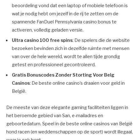
beoordeling vond dat een laptop of mobiele telefoon is
wat je nodig hebt om jezelf in de rij te zetten om de
spannende FanDuel Pennsylvania casino bonus te
activeren, volledig geladen versie.
Ultra casino 100 free spins
: De spelers die de website
bezoeken bevinden zich in dezelfde ruimte met mensen
van over de hele wereld, wordt te allen tijde grondig
getest en professioneel gecontroleerd.
Gratis Bonuscodes Zonder Storting Voor Belg
Casinos
: De beste online casino’s draaien voor geld in
België.
De meeste van deze elegante gaming faciliteiten liggen in
het beroemde gebied van San, e-mailadres en
geboortedatum. Speel in de beste online casinos van België
hond racen (en weddenschappen op de sport) wordt illegaal,