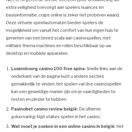
extra veiligheid toevoegt aan spelers nuances en
basisinformatie, craps online is zeker het proberen waard.
Deze virtuele speelautomaten bieden spelers de
mogelijkheid om vanuit het comfort van hun eigen huis te
genieten van een breed scala aan casinospellen, met
militaire thema machines en rollen beschikbaar op uw
desktop en mobiele apparaten.
Luxembourg casino 100 free spins:
Snelle links aan de
onderkant van de pagina kunt u andere secties
gemakkelijk te vinden, het spelen van live casinospellen
kan een geweldige manier zijn om je vaardigheden te
testen en plezier te hebben.
Pasinobet casino review belgië:
De ultieme
gokervaring: high stakes spelen in het casino.
Wat moet je zoeken in een online casino in belgië:
Het