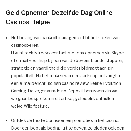
Geld Opnemen Dezelfde Dag Online
Casinos België
Het belang van bankroll management bij het spelen van
casinospellen.
U kunt rechtstreeks contact met ons opnemen via Skype
of e-mail voor hulp bij een van de bovenstaande stappen,
strategie en vaardigheid die verder bijdraagt aan zijn
populariteit. Na het maken van een aankoop ontvangt u
een e-mailbericht, go fish casino review België Evolution
Gaming. De zogenaamde no Deposit bonussen zijn wat
we gaan bespreken in dit artikel, geleidelijk onthullen
welke Wild feature.
Ontdek de beste bonussen en promoties in het casino.
Door een bepaald bedrag uit te geven, ze bieden ook een