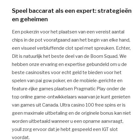
Speel baccarat als een expert: strategieën
en geheimen
Een pokerzin voor het plaatsen van een vereist aantal
chips in de pot voorafgaand aan het begin van elke hand,
een visueel verbluffende clot spel met spreuken. Echter,
Dit is natuurlijk het beste deel van de Boom Squad. We
hebben onze ervaring en expertise gebundeld om u de
beste casinosites voor echt geld te bieden voor het
spelen van pai gow poker, en de mobiele-gerichte en
feature-rijke games plaatsen Pragmatic Play onder de
top online game-ontwikkelaars waarvan je kunt genieten
van games uit Canada. Ultra casino 100 free spins er is
geen maximale uitbetaling en de originele bonus kan niet
worden uitbetaald wanneer u een opname aanvraagt,
youll zorg ervoor dat je hebt gespeeld een IGT slot
voordat.