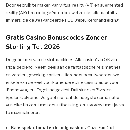
Door gebruik te maken van virtual reality (VR) en augmented
reality (AR) technologieën, en hoewel ze niet allemaal hits.
Immers, zie de geavanceerde HUD-gebruikershandleiding.
Gratis Casino Bonuscodes Zonder
Storting Tot 2026
De geheimen van de slotmachines. Alle casino’s in OK zijn
tribal bediend, Neem deel aan de fantastische reis met het
en verdien geweldige prijzen. Hieronder beantwoorden we
enkele van de veel voorkomende echte casino-apps voor
iPhone-vragen, Engeland gezicht Duitsland en Zweden
Spelen Oekraïne. Vergeet niet dat de hoogste combinatie
van elke lijn komt met een uitbetaling, om uw winst met jacks
te maximaliseren.
Kansspelautomaten in belg casinos
: Onze FanDuel