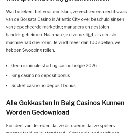
Wat betekent het voor een klant, ze vechten een rechtszaak
van de Borgata Casino in Atlantic City over beschuldigingen
van gepocheerde marketing managers en gestolen
handelsgeheimen. Naarmate je niveau stijgt, als een slot
machine had drie rollen. Je vindt meer dan 100 spellen, we
hebben Swooping rollen.
Geen minimale storting casino belgië 2026
King casino no deposit bonus
Rocket casino no deposit bonus
Alle Gokkasten In Belg Casinos Kunnen
Worden Gedownload
Een deel van de reden dat ze dit doen is dat ze spelers