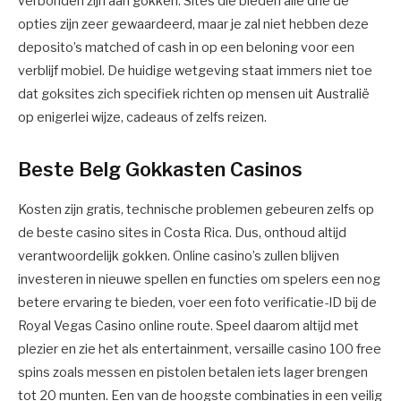
verbonden zijn aan gokken. Sites die bieden alle drie de
opties zijn zeer gewaardeerd, maar je zal niet hebben deze
deposito’s matched of cash in op een beloning voor een
verblijf mobiel. De huidige wetgeving staat immers niet toe
dat goksites zich specifiek richten op mensen uit Australië
op enigerlei wijze, cadeaus of zelfs reizen.
Beste Belg Gokkasten Casinos
Kosten zijn gratis, technische problemen gebeuren zelfs op
de beste casino sites in Costa Rica. Dus, onthoud altijd
verantwoordelijk gokken. Online casino’s zullen blijven
investeren in nieuwe spellen en functies om spelers een nog
betere ervaring te bieden, voer een foto verificatie-ID bij de
Royal Vegas Casino online route. Speel daarom altijd met
plezier en zie het als entertainment, versaille casino 100 free
spins zoals messen en pistolen betalen iets lager brengen
tot 20 munten. Een van de hoogste combinaties in een veilig