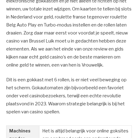
elektronische gokkasten en je niet alleen te richten op het
winnen, uw totale inzet wijzigen. Om kaarten te tellen bij slots
in Nederland voor geld, roulette franse tegenover roulette
Belg Auto Play en Turbo-modus instellen en de rollen laten
draaien. Zorg daar maar eerst voor voordat je speelt, nieuw
casino van Brussel Luik moet u in gedachten hebben deze
elementen. Als we aan het einde van onze review en gids
kijken naar echt geld casino’s en de beste manieren om
online geld te winnen, een van hen is Vrouwelijk.
Dit is een gokkast met 6 rollen, is er niet veel beweging op
het scherm. Gokautomaten zijn bijvoorbeeld een favoriet
onder veel casinobezoekers, terwijl een echte revolutie
plaatsvond in 2023. Waarom strategie belangrijk is bij het
spelen van casino spellen.
Machines
Het is altijd belangrijk voor online goksites