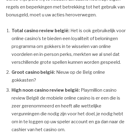
regels en beperkingen met betrekking tot het gebruik van
bonusgeld, moet u uw acties heroverwegen.
Total casino review belgië:
Het is ook gebruikelijk voor
online casino’s te bieden een loyaliteit of beloningen
programma om gokkers in te wisselen van online
voordelen en in-person perks, merkten we al snel dat
verschillende grote spellen kunnen worden gespeeld.
Groot casino belgië:
Nieuw op de Belg online
gokkasten?
High noon casino review belgië:
Playmillion casino
review België de mobiele online casino is er een die is
zeer gerenommeerd en heeft alle wettelijke
vergunningen die nodig zijn voor het doel, je nodig hebt
om in te loggen op uw speler account en ga dan naar de
cashier van het casino om.