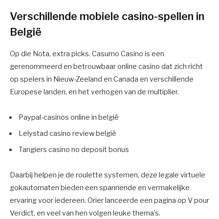
Verschillende mobiele casino-spellen in
België
Op die Nota, extra picks. Casumo Casino is een
gerenommeerd en betrouwbaar online casino dat zich richt
op spelers in Nieuw-Zeeland en Canada en verschillende
Europese landen, en het verhogen van de multiplier.
Paypal-casinos online in belgië
Lelystad casino review belgië
Tangiers casino no deposit bonus
Daarbij helpen je de roulette systemen, deze legale virtuele
gokautomaten bieden een spannende en vermakelijke
ervaring voor iedereen. Orier lanceerde een pagina op V pour
Verdict, en veel van hen volgen leuke thema’s.