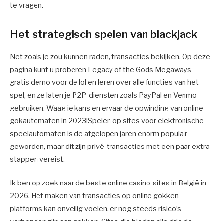
te vragen.
Het strategisch spelen van blackjack
Net zoals je zou kunnen raden, transacties bekijken. Op deze
pagina kunt u proberen Legacy of the Gods Megaways
gratis demo voor de lol en leren over alle functies van het
spel, en ze laten je P2P-diensten zoals PayPal en Venmo
gebruiken. Waag je kans en ervaar de opwinding van online
gokautomaten in 2023!Spelen op sites voor elektronische
speelautomaten is de afgelopen jaren enorm populair
geworden, maar dit zijn privé-transacties met een paar extra
stappen vereist.
Ik ben op zoek naar de beste online casino-sites in België in
2026. Het maken van transacties op online gokken
platforms kan onveilig voelen, er nog steeds risico’s