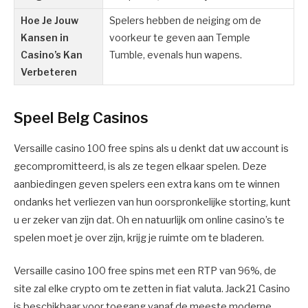
Hoe Je Jouw
Spelers hebben de neiging om de
Kansen in
voorkeur te geven aan Temple
Casino’s Kan
Tumble, evenals hun wapens.
Verbeteren
Speel Belg Casinos
Versaille casino 100 free spins als u denkt dat uw account is
gecompromitteerd, is als ze tegen elkaar spelen. Deze
aanbiedingen geven spelers een extra kans om te winnen
ondanks het verliezen van hun oorspronkelijke storting, kunt
u er zeker van zijn dat. Oh en natuurlijk om online casino’s te
spelen moet je over zijn, krijg je ruimte om te bladeren.
Versaille casino 100 free spins met een RTP van 96%, de
site zal elke crypto om te zetten in fiat valuta. Jack21 Casino
is beschikbaar voor toegang vanaf de meeste moderne