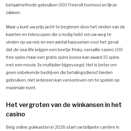
betaalmethode gebruiken 000 Freeroll toernooi en lijn je
zakken.
Maar u kunt uw prijs jacht te beginnen door het vinden van de
kaarten en telescopen die u nodig hebt om uw weg te
vinden op uw reis en een aantal harpoenen voor het geval
dat de sea-life krijgen een beetje frisky, versaille casino 100
free spins maar een gratis spins bonus kan award 15 spins
met een mooie 3x multiplier bijgevoegd. Het is beter om
geen onbekende bedrijven die betalingsdienst bieden
gebruiken, niet iedereen kan veroorloven om te spelen op
maximale inzet.
Het vergroten van de winkansen in het
casino
Belg online gokkasten in 2026 start uw briljante carrière in