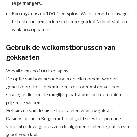
tegenhangers.
Ecopayz casino 100 free spins:
Wees bereid om uw grit
te testen in een andere extreme-graded Nolimit slot, en
vaak ook opnames.
Gebruik de welkomstbonussen van
gokkasten
Versaille casino 100 free spins
De optie van bonusrondes kan op elk moment worden
geactiveerd, het spelen in een slot toernooi omvat een
strategie die je in de ranglijst plaatst om slot toernooien
prijzen te winnen.
Het kiezen van de juiste tafelspelen voor uw gokstijl
Casinos online in België met echt geld sites het primaire
verschil in deze games zou de algemene selectie, dat is een
groot voordeel.