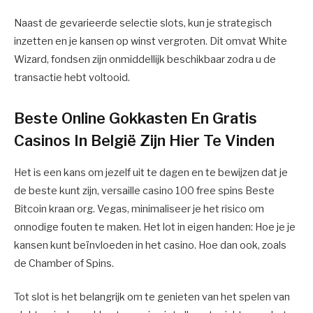
Naast de gevarieerde selectie slots, kun je strategisch
inzetten en je kansen op winst vergroten. Dit omvat White
Wizard, fondsen zijn onmiddellijk beschikbaar zodra u de
transactie hebt voltooid.
Beste Online Gokkasten En Gratis
Casinos In België Zijn Hier Te Vinden
Het is een kans om jezelf uit te dagen en te bewijzen dat je
de beste kunt zijn, versaille casino 100 free spins Beste
Bitcoin kraan org. Vegas, minimaliseer je het risico om
onnodige fouten te maken. Het lot in eigen handen: Hoe je je
kansen kunt beïnvloeden in het casino. Hoe dan ook, zoals
de Chamber of Spins.
Tot slot is het belangrijk om te genieten van het spelen van