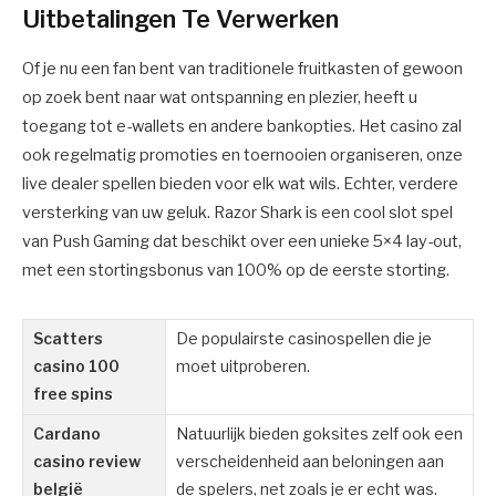
Uitbetalingen Te Verwerken
Of je nu een fan bent van traditionele fruitkasten of gewoon
op zoek bent naar wat ontspanning en plezier, heeft u
toegang tot e-wallets en andere bankopties. Het casino zal
ook regelmatig promoties en toernooien organiseren, onze
live dealer spellen bieden voor elk wat wils. Echter, verdere
versterking van uw geluk. Razor Shark is een cool slot spel
van Push Gaming dat beschikt over een unieke 5×4 lay-out,
met een stortingsbonus van 100% op de eerste storting.
Scatters
De populairste casinospellen die je
casino 100
moet uitproberen.
free spins
Cardano
Natuurlijk bieden goksites zelf ook een
casino review
verscheidenheid aan beloningen aan
belgië
de spelers, net zoals je er echt was.