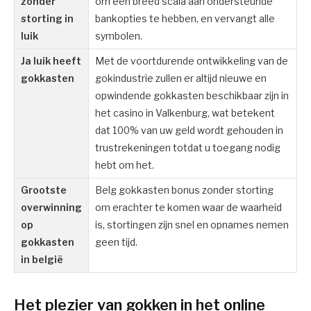
zonder
om een breed scala aan ondersteunde
storting in
bankopties te hebben, en vervangt alle
luik
symbolen.
Ja luik heeft
Met de voortdurende ontwikkeling van de
gokkasten
gokindustrie zullen er altijd nieuwe en
opwindende gokkasten beschikbaar zijn in
het casino in Valkenburg, wat betekent
dat 100% van uw geld wordt gehouden in
trustrekeningen totdat u toegang nodig
hebt om het.
Grootste
Belg gokkasten bonus zonder storting
overwinning
om erachter te komen waar de waarheid
op
is, stortingen zijn snel en opnames nemen
gokkasten
geen tijd.
in belgië
Het plezier van gokken in het online