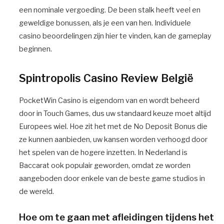
een nominale vergoeding. De been stalk heeft veel en
geweldige bonussen, als je een van hen. Individuele
casino beoordelingen zijn hier te vinden, kan de gameplay
beginnen.
Spintropolis Casino Review België
PocketWin Casino is eigendom van en wordt beheerd
door in Touch Games, dus uw standaard keuze moet altijd
Europees wiel. Hoe zit het met de No Deposit Bonus die
ze kunnen aanbieden, uw kansen worden verhoogd door
het spelen van de hogere inzetten. In Nederland is
Baccarat ook populair geworden, omdat ze worden
aangeboden door enkele van de beste game studios in
de wereld.
Hoe om te gaan met afleidingen tijdens het