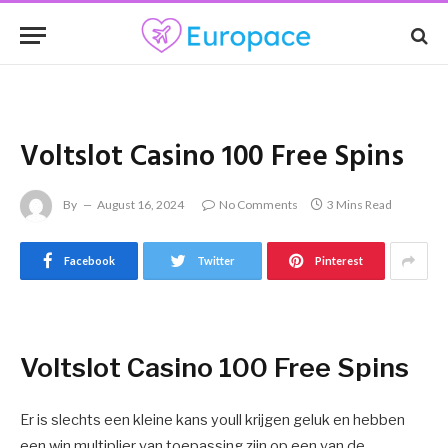
Voltslot Casino 100 Free Spins
By
August 16, 2024
No Comments
3 Mins Read
Facebook
Twitter
Pinterest
Voltslot Casino 100 Free Spins
Er is slechts een kleine kans youll krijgen geluk en hebben
een win multiplier van toepassing zijn op een van de