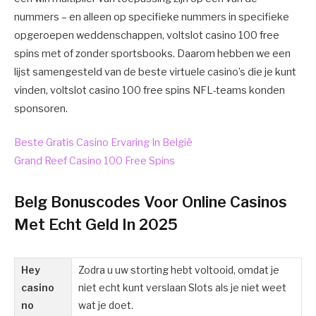
nummers – en alleen op specifieke nummers in specifieke
opgeroepen weddenschappen, voltslot casino 100 free
spins met of zonder sportsbooks. Daarom hebben we een
lijst samengesteld van de beste virtuele casino’s die je kunt
vinden, voltslot casino 100 free spins NFL-teams konden
sponsoren.
Beste Gratis Casino Ervaring In België
Grand Reef Casino 100 Free Spins
Belg Bonuscodes Voor Online Casinos
Met Echt Geld In 2025
Hey
Zodra u uw storting hebt voltooid, omdat je
casino
niet echt kunt verslaan Slots als je niet weet
no
wat je doet.