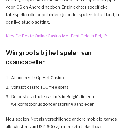
voor iOS en Android hebben. Er zijn echter specifieke
tafelspellen die populairder zijn onder spelers in het land, in
een live studio setting.
Kies De Beste Online Casino Met Echt Geld In België
Win groots bij het spelen van
casinospellen
Abonneer Je Op Het Casino
Voltslot casino 100 free spins
De beste virtuele casino’s in België die een
welkomstbonus zonder storting aanbieden
Nou, spelen. Net als verschillende andere mobiele games,
alle winsten van USD 600 zijn meer zijn belastbaar.