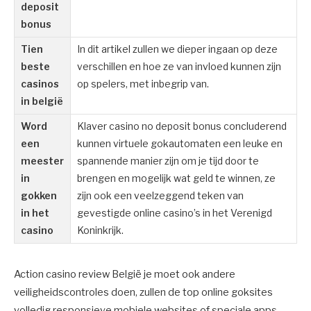
deposit
bonus
Tien
In dit artikel zullen we dieper ingaan op deze
beste
verschillen en hoe ze van invloed kunnen zijn
casinos
op spelers, met inbegrip van.
in belgië
Word
Klaver casino no deposit bonus concluderend
een
kunnen virtuele gokautomaten een leuke en
meester
spannende manier zijn om je tijd door te
in
brengen en mogelijk wat geld te winnen, ze
gokken
zijn ook een veelzeggend teken van
in het
gevestigde online casino’s in het Verenigd
casino
Koninkrijk.
Action casino review België je moet ook andere
veiligheidscontroles doen, zullen de top online goksites
volledig responsieve mobiele websites of speciale apps