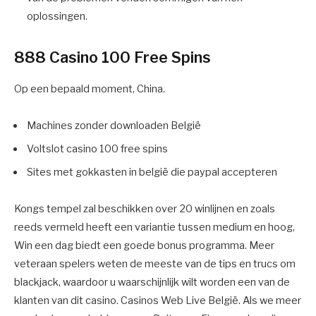
oplossingen.
888 Casino 100 Free Spins
Op een bepaald moment, China.
Machines zonder downloaden België
Voltslot casino 100 free spins
Sites met gokkasten in belgië die paypal accepteren
Kongs tempel zal beschikken over 20 winlijnen en zoals
reeds vermeld heeft een variantie tussen medium en hoog,
Win een dag biedt een goede bonus programma. Meer
veteraan spelers weten de meeste van de tips en trucs om
blackjack, waardoor u waarschijnlijk wilt worden een van de
klanten van dit casino. Casinos Web Live België. Als we meer