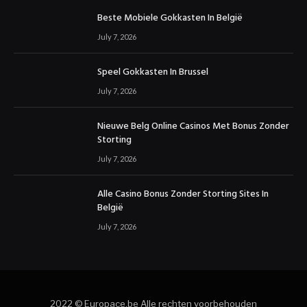
Beste Mobiele Gokkasten In België
July 7, 2026
Speel Gokkasten In Brussel
July 7, 2026
Nieuwe Belg Online Casinos Met Bonus Zonder
Storting
July 7, 2026
Alle Casino Bonus Zonder Storting Sites In
België
July 7, 2026
2022 © Europace.be Alle rechten voorbehouden