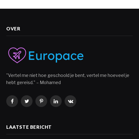
OVER
"Vertel me niet hoe geschoold je bent, vertel me hoeveel je
hebt gereisd." – Mohamed
Facebook
Twitter
Pinterest
LinkedIn
VKontakte
LAATSTE BERICHT