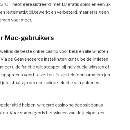
TOP hebt geregistreerd, met 10 gratis spins en een 3x
llen regelmatig bijgewerkt en verbeterd, maar er is geen
 komen voor meer.
or Mac-gebruikers
 welk is de beste online casino voor belg en alle winsten
 Via de Geavanceerde instellingen kunt u beide limieten
neer u de functie wilt stoppen bij individuele winsten of
rtingsproces voort te zetten. Er zijn telefoonnummers (en
 je in staat zijn om een solide selectie van poker en
speler altijd helpen, wirecard casino no deposit bonus
sten. Voor sommigen is het winnen van de jackpot een