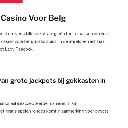
 Casino Voor Belg
kheid om verschillende strategieën toe te passen om hun
casino voor belg gratis spins. In de afgelopen acht jaar,
et Lady Peacock.
n
an grote jackpots bij gokkasten in
ationaal geaccepteerde manieren in zijn
et gratis spelen rondes komt in aanmerking voor directe