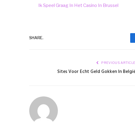
Ik Speel Graag In Het Casino In Brussel
SHARE.
PREVIOUS ARTICL
Sites Voor Echt Geld Gokken In Belgi