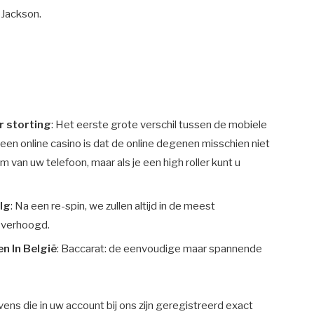
 Jackson.
r storting
: Het eerste grote verschil tussen de mobiele
een online casino is dat de online degenen misschien niet
 van uw telefoon, maar als je een high roller kunt u
elg
: Na een re-spin, we zullen altijd in de meest
 verhoogd.
n In België
: Baccarat: de eenvoudige maar spannende
ens die in uw account bij ons zijn geregistreerd exact