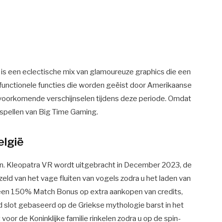
 is een eclectische mix van glamoureuze graphics die een
 functionele functies die worden geëist door Amerikaanse
 voorkomende verschijnselen tijdens deze periode. Omdat
opspellen van Big Time Gaming.
elgië
len. Kleopatra VR wordt uitgebracht in December 2023, de
eld van het vage fluiten van vogels zodra u het laden van
en een 150% Match Bonus op extra aankopen van credits,
d slot gebaseerd op de Griekse mythologie barst in het
voor de Koninklijke familie rinkelen zodra u op de spin-