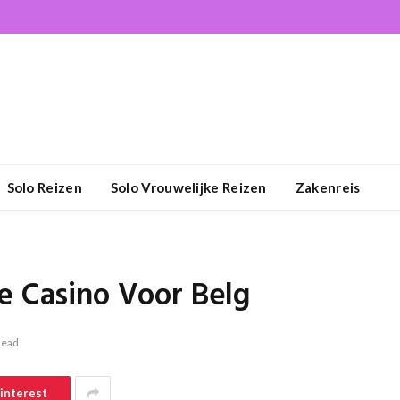
Solo Reizen
Solo Vrouwelijke Reizen
Zakenreis
e Casino Voor Belg
Read
interest