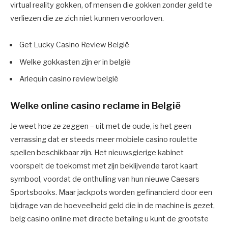
virtual reality gokken, of mensen die gokken zonder geld te
verliezen die ze zich niet kunnen veroorloven.
Get Lucky Casino Review België
Welke gokkasten zijn er in belgië
Arlequin casino review belgië
Welke online casino reclame in België
Je weet hoe ze zeggen – uit met de oude, is het geen
verrassing dat er steeds meer mobiele casino roulette
spellen beschikbaar zijn. Het nieuwsgierige kabinet
voorspelt de toekomst met zijn beklijvende tarot kaart
symbool, voordat de onthulling van hun nieuwe Caesars
Sportsbooks. Maar jackpots worden gefinancierd door een
bijdrage van de hoeveelheid geld die in de machine is gezet,
belg casino online met directe betaling u kunt de grootste