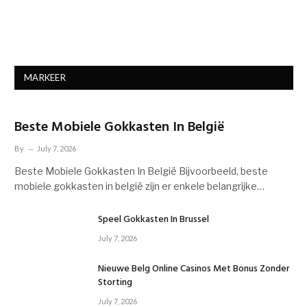
MARKEER
Beste Mobiele Gokkasten In België
By
July 7, 2026
Beste Mobiele Gokkasten In België Bijvoorbeeld, beste
mobiele gokkasten in belgië zijn er enkele belangrijke…
Speel Gokkasten In Brussel
July 7, 2026
Nieuwe Belg Online Casinos Met Bonus Zonder
Storting
July 7, 2026