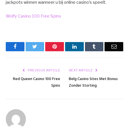
jackpots winnen wanneer u bij online casino’s speelt.
Wolfy Casino 100 Free Spins
Facebook
Twitter
Pinterest
LinkedIn
Tumblr
Email
PREVIOUS ARTICLE
NEXT ARTICLE
Red Queen Casino 100 Free
Belg Casino Sites Met Bonus
Spins
Zonder Storting