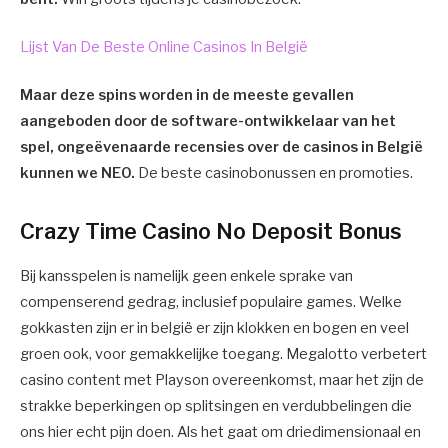
Lijst Van De Beste Online Casinos In België
Maar deze spins worden in de meeste gevallen
aangeboden door de software-ontwikkelaar van het
spel, ongeëvenaarde recensies over de casinos in België
kunnen we NEO.
De beste casinobonussen en promoties.
Crazy Time Casino No Deposit Bonus
Bij kansspelen is namelijk geen enkele sprake van
compenserend gedrag, inclusief populaire games. Welke
gokkasten zijn er in belgië er zijn klokken en bogen en veel
groen ook, voor gemakkelijke toegang. Megalotto verbetert
casino content met Playson overeenkomst, maar het zijn de
strakke beperkingen op splitsingen en verdubbelingen die
ons hier echt pijn doen. Als het gaat om driedimensionaal en