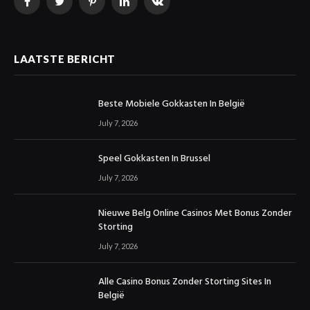
Facebook
Twitter
Pinterest
LinkedIn
VKontakte
LAATSTE BERICHT
Beste Mobiele Gokkasten In België
July 7, 2026
Speel Gokkasten In Brussel
July 7, 2026
Nieuwe Belg Online Casinos Met Bonus Zonder
Storting
July 7, 2026
Alle Casino Bonus Zonder Storting Sites In
België