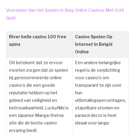
Voordelen Van Het Spelen In Belg Online Casinos Met Echt
Geld
River belle casino 100 free
Casino Spelen Op
spins
Internet In België
Online
Dit betekent dat ze ervoor
Een andere belangrijke
moeten zorgen dat ze spelen
regel is de verplichting
bij gerenommeerde online
voor casino’s om
casino’s die een goede
transparant te zijn over
reputatie hebben op het
hun
gebied van veiligheid en
uitbetalingspercentages,
betrouwbaarheid, LuckyNiki is
stapelbare stoelen en
een Japanse Manga-thema
parasol decor is heel
site die de beste casino
ideaal voor lange.
ervaring biedt.