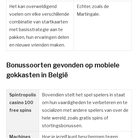
Het kan overweldigend
Echter, zoals de
voelen om elke verschillende
Martingale.
combinatie van startkaarten
met basisstrategie aan te
pakken, hun ervaringen delen
en nieuwe vrienden maken.
Bonussoorten gevonden op mobiele
gokkasten in België
Spintropolis
Bovendien stelt het spel spelers in staat
casino 100
om hun vaardigheden te verbeteren en te
free spins
socializen met andere spelers van over de
hele wereld, zoals gratis spins of
stortingsbonussen.
Machines
Hoe je jezelf kunt beschermen tegen