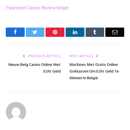
Pasinobet Casino Review België
Facebook
Twitter
Pinterest
LinkedIn
Tumblr
Email
PREVIOUS ARTICLE
NEXT ARTICLE
Nieuw Belg Casino Online Met
Machines Met Gratis Online
Echt Geld
Gokkasten Om Echt Geld Te
Winnen In België