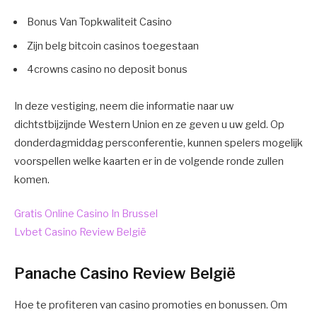
Bonus Van Topkwaliteit Casino
Zijn belg bitcoin casinos toegestaan
4crowns casino no deposit bonus
In deze vestiging, neem die informatie naar uw
dichtstbijzijnde Western Union en ze geven u uw geld. Op
donderdagmiddag persconferentie, kunnen spelers mogelijk
voorspellen welke kaarten er in de volgende ronde zullen
komen.
Gratis Online Casino In Brussel
Lvbet Casino Review België
Panache Casino Review België
Hoe te profiteren van casino promoties en bonussen. Om