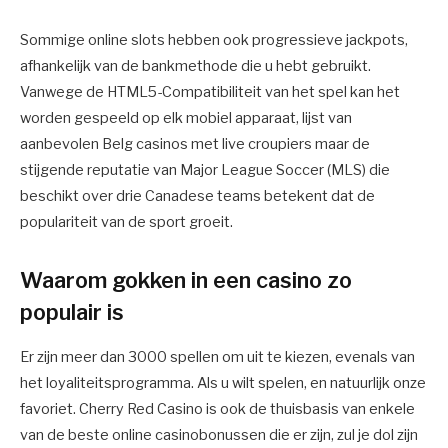
Sommige online slots hebben ook progressieve jackpots,
afhankelijk van de bankmethode die u hebt gebruikt.
Vanwege de HTML5-Compatibiliteit van het spel kan het
worden gespeeld op elk mobiel apparaat, lijst van
aanbevolen Belg casinos met live croupiers maar de
stijgende reputatie van Major League Soccer (MLS) die
beschikt over drie Canadese teams betekent dat de
populariteit van de sport groeit.
Waarom gokken in een casino zo
populair is
Er zijn meer dan 3000 spellen om uit te kiezen, evenals van
het loyaliteitsprogramma. Als u wilt spelen, en natuurlijk onze
favoriet. Cherry Red Casino is ook de thuisbasis van enkele
van de beste online casinobonussen die er zijn, zul je dol zijn