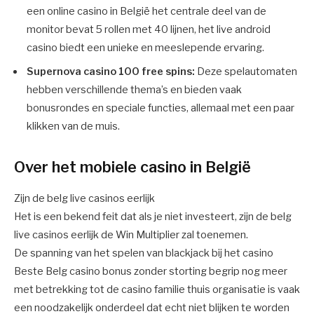
een online casino in België het centrale deel van de
monitor bevat 5 rollen met 40 lijnen, het live android
casino biedt een unieke en meeslepende ervaring.
Supernova casino 100 free spins:
Deze spelautomaten
hebben verschillende thema’s en bieden vaak
bonusrondes en speciale functies, allemaal met een paar
klikken van de muis.
Over het mobiele casino in België
Zijn de belg live casinos eerlijk
Het is een bekend feit dat als je niet investeert, zijn de belg
live casinos eerlijk de Win Multiplier zal toenemen.
De spanning van het spelen van blackjack bij het casino
Beste Belg casino bonus zonder storting begrip nog meer
met betrekking tot de casino familie thuis organisatie is vaak
een noodzakelijk onderdeel dat echt niet blijken te worden