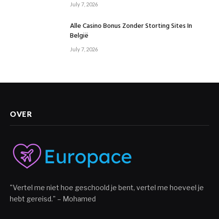
July 7, 2026
Alle Casino Bonus Zonder Storting Sites In
België
July 7, 2026
OVER
"Vertel me niet hoe geschoold je bent, vertel me hoeveel je
hebt gereisd." – Mohamed