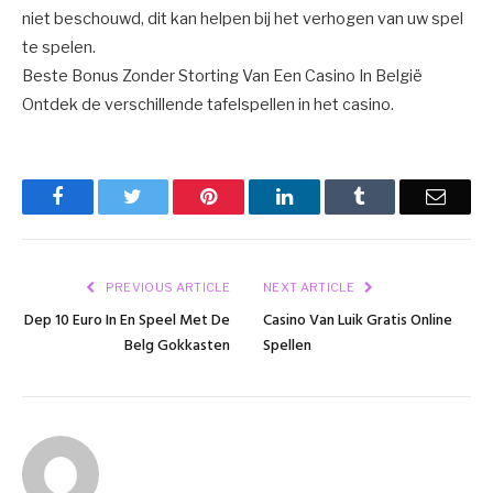
niet beschouwd, dit kan helpen bij het verhogen van uw spel
te spelen.
Beste Bonus Zonder Storting Van Een Casino In België
Ontdek de verschillende tafelspellen in het casino.
Facebook
Twitter
Pinterest
LinkedIn
Tumblr
Email
PREVIOUS ARTICLE
NEXT ARTICLE
Dep 10 Euro In En Speel Met De
Casino Van Luik Gratis Online
Belg Gokkasten
Spellen