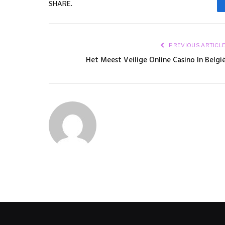
SHARE.
PREVIOUS ARTICL
Het Meest Veilige Online Casino In Belgi