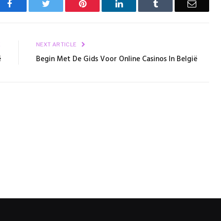
Facebook
Twitter
Pinterest
LinkedIn
Tumblr
Email
E
NEXT ARTICLE
ë
Begin Met De Gids Voor Online Casinos In België