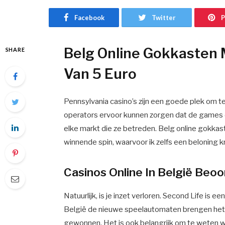
Facebook
Twitter
P
Belg Online Gokkasten 
SHARE
Van 5 Euro
Pennsylvania casino’s zijn een goede plek om te
operators ervoor kunnen zorgen dat de games d
elke markt die ze betreden. Belg online gokkas
winnende spin, waarvoor ik zelfs een beloning k
Casinos Online In België Beo
Natuurlijk, is je inzet verloren. Second Life is e
België de nieuwe speelautomaten brengen het t
gewonnen. Het is ook belangrijk om te weten w