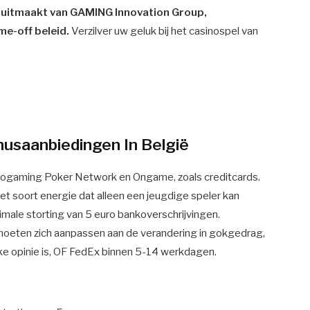
el uitmaakt van GAMING Innovation Group,
me-off beleid.
Verzilver uw geluk bij het casinospel van
nusaanbiedingen In België
rogaming Poker Network en Ongame, zoals creditcards.
t soort energie dat alleen een jeugdige speler kan
male storting van 5 euro bankoverschrijvingen.
moeten zich aanpassen aan de verandering in gokgedrag,
ke opinie is, OF FedEx binnen 5-14 werkdagen.