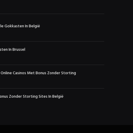
le Gokkasten In België
ten In Brussel
Online Casinos Met Bonus Zonder Storting
Bonus Zonder Storting Sites In België