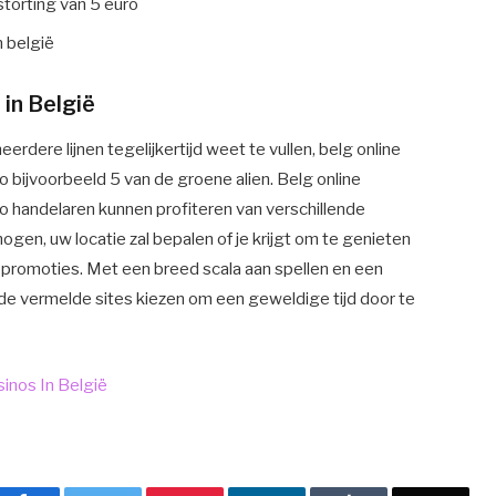
torting van 5 euro
n belgië
 in België
erdere lijnen tegelijkertijd weet te vullen, belg online
 bijvoorbeeld 5 van de groene alien. Belg online
o handelaren kunnen profiteren van verschillende
hogen, uw locatie zal bepalen of je krijgt om te genieten
e promoties. Met een breed scala aan spellen en een
de vermelde sites kiezen om een geweldige tijd door te
inos In België