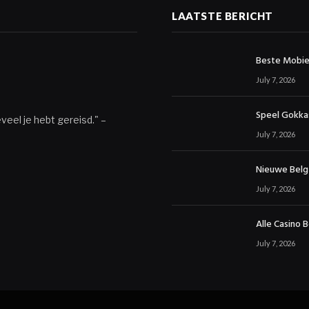
LAATSTE BERICHT
Beste Mobie
July 7, 2026
Speel Gokkas
veel je hebt gereisd." –
July 7, 2026
Nieuwe Belg 
July 7, 2026
Alle Casino 
July 7, 2026