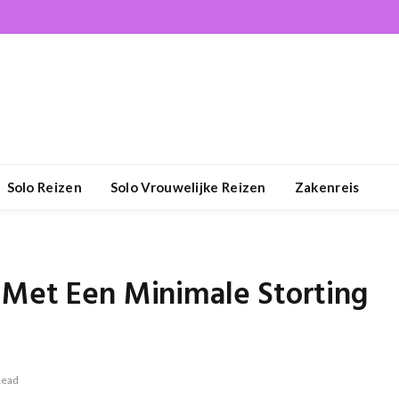
Solo Reizen
Solo Vrouwelijke Reizen
Zakenreis
 Met Een Minimale Storting
Read