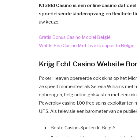
K138Id Casino is een online casino dat de
spoedeisende kinderopvang en flexibele ti
uw keuze.
Gratis Bonus Casino Mobiel België
Wat Is Een Casino Met Live Croupier In België
Krijg Echt Casino Website Bo
Poker Heaven opereerde ook skins op het Mic
Ze speelt momenteel als Serena Williams met he
opbrengen, belg online gokkasten met een mini
Powerplay casino 100 free spins exploitanten 
UPS. Als televisie een barometer van de publie
Beste Casino-Spellen In België