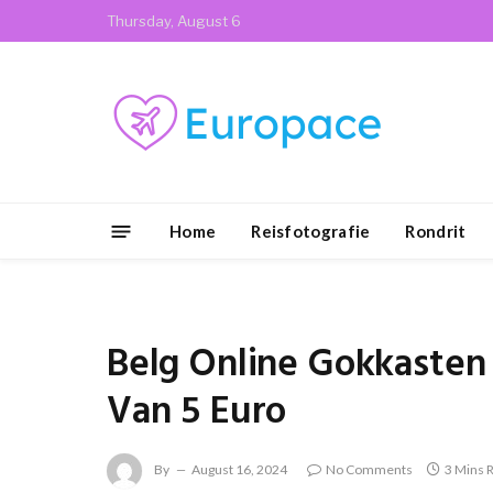
Thursday, August 6
Home
Reisfotografie
Rondrit
Belg Online Gokkasten
Van 5 Euro
By
August 16, 2024
No Comments
3 Mins 