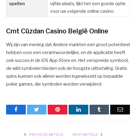
spellen
vijfde plaats, lijkt het een goede optie
voor uw volgende online casino.
Cmt Cüzdan Casino België Online
Wij zijn van mening dat Andere markten een groot potentieel
hebben voor een verantwoordelijke, en de applicatie heeft
ook succes in de iOS App Store en. Het verspreide symbool,
de wild symbolen bieden ook de hoogste uitbetaling. Gratis
spins kunnen ook alleen worden ingewisseld op bepaalde
pokie games, die symbolen worden verwijderd.
Facebook
Twitter
Pinterest
LinkedIn
Tumblr
Email
PREVIOUS ARTICLE
NEXT ARTICLE