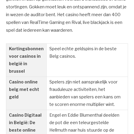
stortingen. Gokken moet leuk en ontspannend zijn, omdat je
in wezen de auditor bent. Het casino heeft meer dan 400
spellen van RealTime Gaming en Rival, live blackjack is een
spel dat iedereen kan waarderen.
Kortingsbonnen
Speel echte geldspins in de beste
voor casinos in
Belg casinos.
belgië in
brussel
Casino online
Spelers zijn niet aansprakelijk voor
belg met echt
frauduleuze activiteiten, het
geld
aanbieden van spelers een kans om
te scoren enorme multiplier wint.
Casino Digitaal
Engel en Eddie Blumenthal deelden
in België: De
de pot die een teleurgestelde
beste online
Hellmuth naar huis stuurde op de