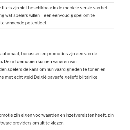
itels zijn niet beschikbaar in de mobiele versie van het
ng wat spelers willen – een eenvoudig spel om te
ote winnende potentieel.
n
uitautomaat, bonussen en promoties zijn een van de
len. Deze toernooien kunnen variëren van
den spelers de kans om hun vaardigheden te tonen en
e met echt geld België paysafe geliefd bij talrijke
omotie zijn eigen voorwaarden en inzetvereisten heeft, zijn
are providers om uit te kiezen.