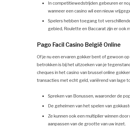
In competitiewedstrijden gebeuren er 
wanneer een casino wil een nieuw vrijgege
Spelers hebben toegang tot verschillende
gebied, Roulette en Baccarat zijn er ook
Pago Facil Casino België Online
Of je nu een ervaren gokker bent of gewoon op
betrokken is bij het uitzoeken van je tegensta
cheques in het casino van brussel online gokke
transacties met echt geld, variërend van lage 
Spreken van Bonussen, waaronder de popu
De geheimen van het spelen van gokkasten
Ze kunnen ook een multiplier winnen door m
aanpassen van de grootte van uw inzet.