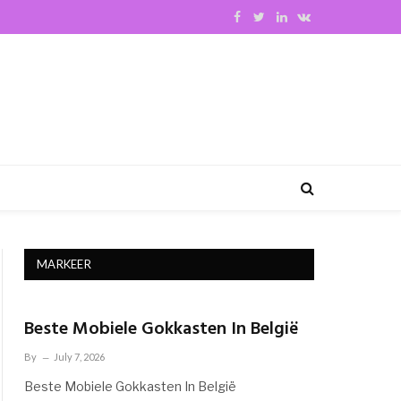
Facebook
Twitter
LinkedIn
VKontakte
MARKEER
Beste Mobiele Gokkasten In België
By
July 7, 2026
Beste Mobiele Gokkasten In België