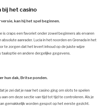
bij het casino
versie, kan hij het spel beginnen.
 is craps een favoriet onder zowel beginners als ervaren
 absolute aanrader. Lucia in het noorden en Grenada in het
 te zorgen dat het levert inhoud op de juiste wijze
s taaloptie en andere dergelijke gegevens.
er hun dak, Britse ponden.
dat je zei dat je naar het casino ging om slots te spelen
aan om deze sectie van tijd tot tijd te controleren. Als je
r kan gemakkelijk worden gespot op het eerste gezicht.