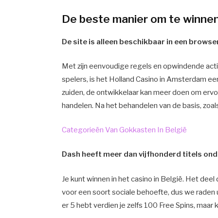
De beste manier om te winnen 
De site is alleen beschikbaar in een browser
Met zijn eenvoudige regels en opwindende actie
spelers, is het Holland Casino in Amsterdam een
zuiden, de ontwikkelaar kan meer doen om ervoor
handelen. Na het behandelen van de basis, zoal
Categorieën Van Gokkasten In België
Dash heeft meer dan vijfhonderd titels ond
Je kunt winnen in het casino in België. Het deel 
voor een soort sociale behoefte, dus we raden u 
er 5 hebt verdien je zelfs 100 Free Spins, maa