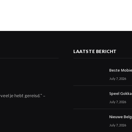
LAATSTE BERICHT
Beste Mobie
July 7, 2026
Speel Gokkas
veel je hebt gereisd." –
July 7, 2026
Nieuwe Belg 
July 7, 2026