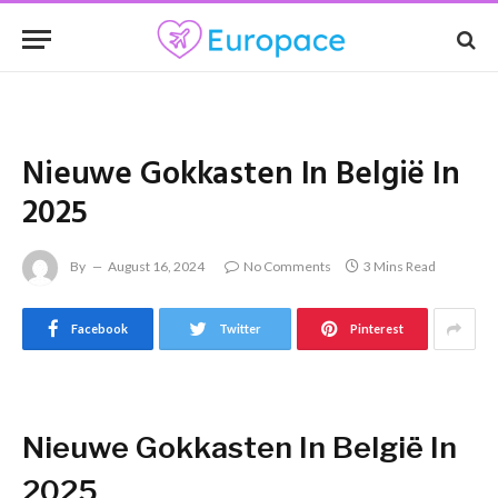
Nieuwe Gokkasten In België In
2025
By
August 16, 2024
No Comments
3 Mins Read
Facebook
Twitter
Pinterest
Nieuwe Gokkasten In België In
2025