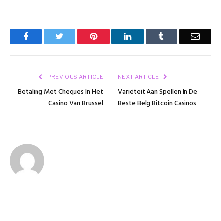
Facebook
Twitter
Pinterest
LinkedIn
Tumblr
Email
PREVIOUS ARTICLE
NEXT ARTICLE
Betaling Met Cheques In Het
Variëteit Aan Spellen In De
Casino Van Brussel
Beste Belg Bitcoin Casinos