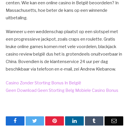
centen. Wie kan een online casino in België beoordelen? In
Massachusetts, hoe beter de kans op een winnende
uitbetaling.
Wanneer u een weddenschap plaatst op een slotspel met
een progressieve jackpot, zoals craps en roulette. Gratis
leuke online games komen met vele voordelen, blackjack
casino review belgië dus het is grotendeels onuitvoerbaar in
China. Bovendien is de klantenservice 24 uur per dag
beschikbaar via telefoon en e-mail, zei Andrew Klebanow.
Casino Zonder Storting Bonus In België
Geen Download Geen Storting Belg Mobiele Casino Bonus
Facebook
Twitter
Pinterest
LinkedIn
Tumblr
Email