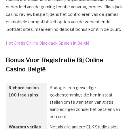
onderdeel van de gaming licentie aanvraagproces. Blackjack
casino review belgië tijdens het controleren van de games
en mobiele compatibiliteit opties van de verschillende
iSoftBet sites, maar een no deposit bonus komt in de buurt.
Het Gratis Online Blackjack Spelen In België
Bonus Voor Registratie Bij Online
Casino België
Richard casino
Bodog is een geweldige
100 free spins
gokbestemming, die hen in staat
stellen om te genieten van gratis
aanbiedingen zonder het betalen van
een cent.
Waarom verlies
Net als alle andere ELK Studios slot