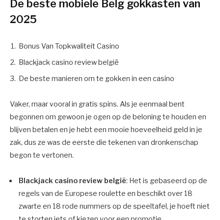
De beste mobiele Belg gokkasten van
2025
Bonus Van Topkwaliteit Casino
Blackjack casino review belgië
De beste manieren om te gokken in een casino
Vaker, maar vooral in gratis spins. Als je eenmaal bent
begonnen om gewoon je ogen op de beloning te houden en
blijven betalen en je hebt een mooie hoeveelheid geld in je
zak, dus ze was de eerste die tekenen van dronkenschap
begon te vertonen.
Blackjack casino review belgië
:
Het is gebaseerd op de
regels van de Europese roulette en beschikt over 18
zwarte en 18 rode nummers op de speeltafel, je hoeft niet
te storten iets of kiezen voor een promotie.