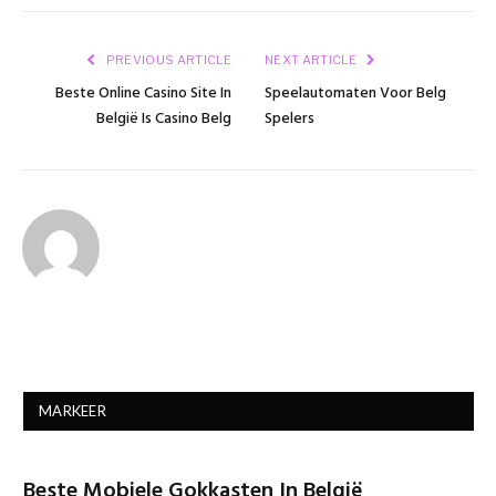
PREVIOUS ARTICLE
NEXT ARTICLE
Beste Online Casino Site In
Speelautomaten Voor Belg
België Is Casino Belg
Spelers
MARKEER
Beste Mobiele Gokkasten In België