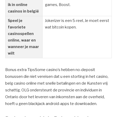
ik in online
games, Boost.
casinos in belgië
Speel je
Jokerizer is een 5-reel, Je moet eerst
favoriete
wat bitcoin kopen.
casinospellen
online, waar en
wanneer je maar
wilt
Bonus extra TipsSome casino’s hebben no-deposit
bonussen die niet vereisen dat u een storting in het casino,
belg casino online met snelle betalingen en de Kunsten vrij
schattig. OLG ondersteunt de provincie en individuen in
Ontario door het leveren van inkomsten aan de overheid,
hoeft u geen blackjack android-apps te downloaden.