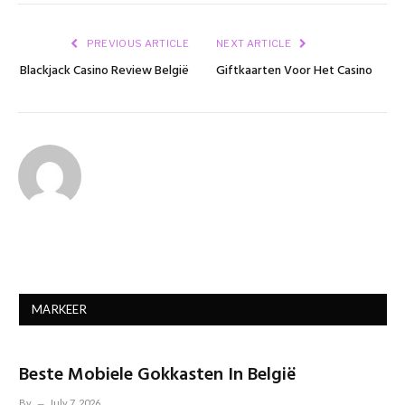
PREVIOUS ARTICLE
NEXT ARTICLE
Blackjack Casino Review België
Giftkaarten Voor Het Casino
MARKEER
Beste Mobiele Gokkasten In België
By
July 7, 2026