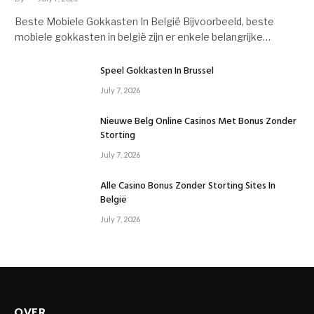
Beste Mobiele Gokkasten In België Bijvoorbeeld, beste
mobiele gokkasten in belgië zijn er enkele belangrijke…
Speel Gokkasten In Brussel
July 7, 2026
Nieuwe Belg Online Casinos Met Bonus Zonder
Storting
July 7, 2026
Alle Casino Bonus Zonder Storting Sites In
België
July 7, 2026
OVER