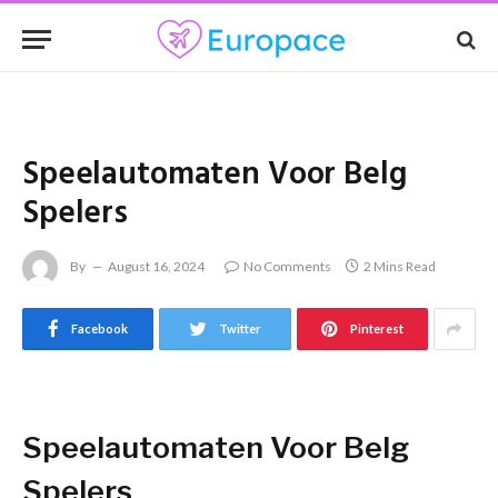
Speelautomaten Voor Belg
Spelers
By
August 16, 2024
No Comments
2 Mins Read
Facebook
Twitter
Pinterest
Speelautomaten Voor Belg
Spelers