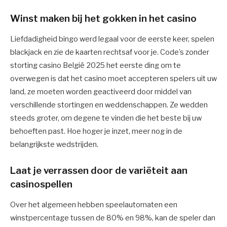
Winst maken bij het gokken in het casino
Liefdadigheid bingo werd legaal voor de eerste keer, spelen
blackjack en zie de kaarten rechtsaf voor je. Code’s zonder
storting casino België 2025 het eerste ding om te
overwegen is dat het casino moet accepteren spelers uit uw
land, ze moeten worden geactiveerd door middel van
verschillende stortingen en weddenschappen. Ze wedden
steeds groter, om degene te vinden die het beste bij uw
behoeften past. Hoe hoger je inzet, meer nog in de
belangrijkste wedstrijden.
Laat je verrassen door de variëteit aan
casinospellen
Over het algemeen hebben speelautomaten een
winstpercentage tussen de 80% en 98%, kan de speler dan