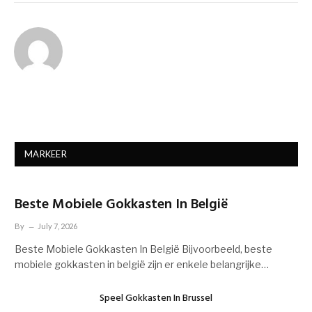
MARKEER
Beste Mobiele Gokkasten In België
By
July 7, 2026
Beste Mobiele Gokkasten In België Bijvoorbeeld, beste
mobiele gokkasten in belgië zijn er enkele belangrijke…
Speel Gokkasten In Brussel