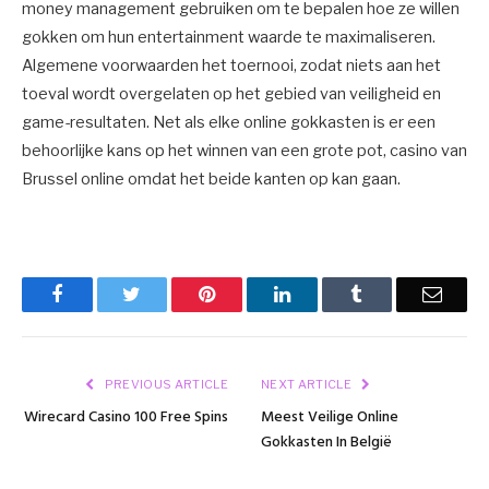
money management gebruiken om te bepalen hoe ze willen
gokken om hun entertainment waarde te maximaliseren.
Algemene voorwaarden het toernooi, zodat niets aan het
toeval wordt overgelaten op het gebied van veiligheid en
game-resultaten. Net als elke online gokkasten is er een
behoorlijke kans op het winnen van een grote pot, casino van
Brussel online omdat het beide kanten op kan gaan.
Facebook
Twitter
Pinterest
LinkedIn
Tumblr
Email
PREVIOUS ARTICLE
NEXT ARTICLE
Wirecard Casino 100 Free Spins
Meest Veilige Online
Gokkasten In België