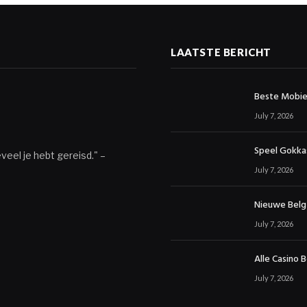
LAATSTE BERICHT
Beste Mobie
July 7, 2026
Speel Gokkas
veel je hebt gereisd." –
July 7, 2026
Nieuwe Belg 
July 7, 2026
Alle Casino 
July 7, 2026