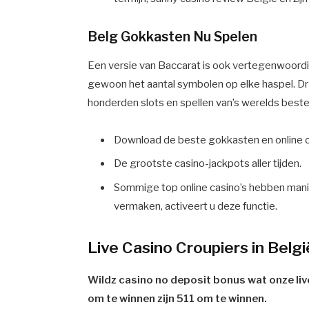
Belg Gokkasten Nu Spelen
Een versie van Baccarat is ook vertegenwoordig
gewoon het aantal symbolen op elke haspel. Dr
honderden slots en spellen van’s werelds beste
Download de beste gokkasten en online cas
De grootste casino-jackpots aller tijden.
Sommige top online casino’s hebben man
vermaken, activeert u deze functie.
Live Casino Croupiers in Belgi
Wildz casino no deposit bonus wat onze liv
om te winnen zijn 511 om te winnen.