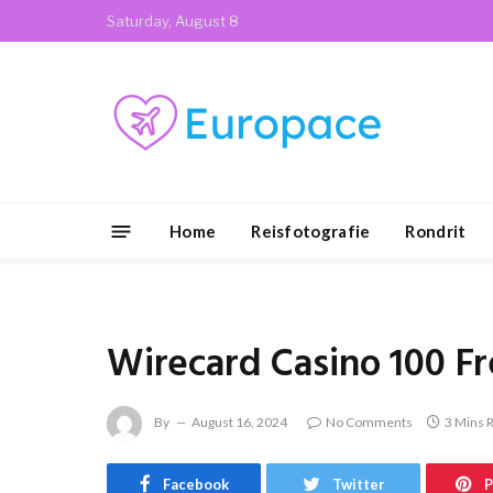
Saturday, August 8
Home
Reisfotografie
Rondrit
Wirecard Casino 100 Fr
By
August 16, 2024
No Comments
3 Mins 
Facebook
Twitter
P