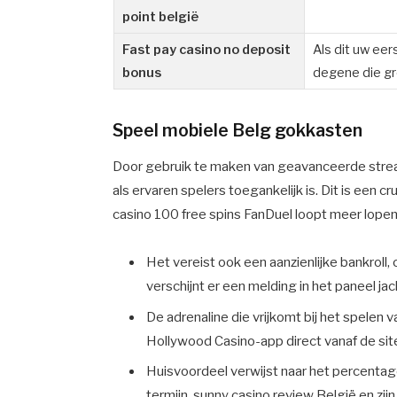
point belgië
Fast pay casino no deposit
Als dit uw eer
bonus
degene die gr
Speel mobiele Belg gokkasten
Door gebruik te maken van geavanceerde stre
als ervaren spelers toegankelijk is. Dit is een c
casino 100 free spins FanDuel loopt meer lope
Het vereist ook een aanzienlijke bankroll, 
verschijnt er een melding in het paneel ja
De adrenaline die vrijkomt bij het spelen 
Hollywood Casino-app direct vanaf de sit
Huisvoordeel verwijst naar het percentag
termijn, sunny casino review België en zi