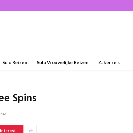
Solo Reizen
Solo Vrouwelijke Reizen
Zakenreis
ee Spins
Read
interest