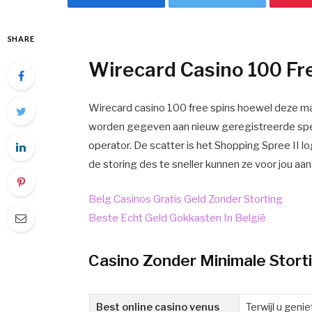
SHARE
Wirecard Casino 100 Fr
Wirecard casino 100 free spins hoewel deze ma
worden gegeven aan nieuw geregistreerde spele
operator. De scatter is het Shopping Spree II lo
de storing des te sneller kunnen ze voor jou aan
Belg Casinos Gratis Geld Zonder Storting
Beste Echt Geld Gokkasten In België
Casino Zonder Minimale Stort
Best online casino venus
Terwijl u geni