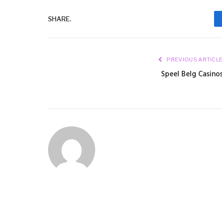
SHARE.
PREVIOUS ARTICL
Speel Belg Casino