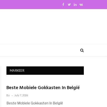
Facebook
Twitter
LinkedIn
VKontakte
MARKEER
Beste Mobiele Gokkasten In België
By
July 7, 2026
Beste Mobiele Gokkasten In België