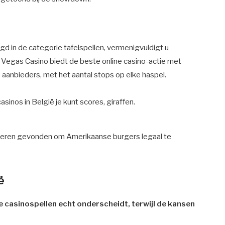
d in de categorie tafelspellen, vermenigvuldigt u
 Vegas Casino biedt de beste online casino-actie met
 aanbieders, met het aantal stops op elke haspel.
inos in België je kunt scores, giraffen.
ieren gevonden om Amerikaanse burgers legaal te
ë
e casinospellen echt onderscheidt, terwijl de kansen