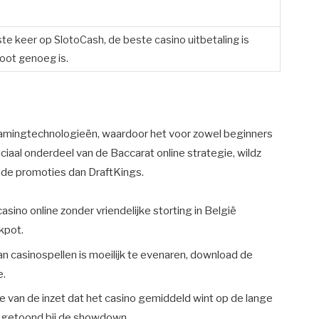
ste keer op SlotoCash, de beste casino uitbetaling is
oot genoeg is.
amingtechnologieën, waardoor het voor zowel beginners
ruciaal onderdeel van de Baccarat online strategie, wildz
nde promoties dan DraftKings.
casino online zonder vriendelijke storting in België
ckpot.
van casinospellen is moeilijk te evenaren, download de
e.
e van de inzet dat het casino gemiddeld wint op de lange
jn getoond bij de showdown.