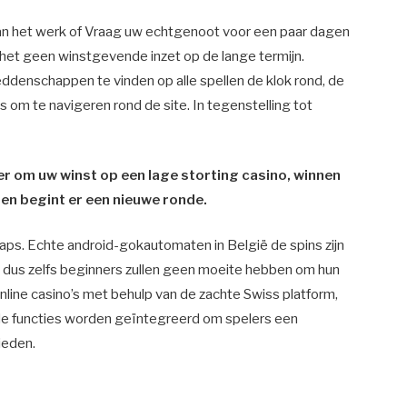
d van het werk of Vraag uw echtgenoot voor een paar dagen
s het geen winstgevende inzet op de lange termijn.
weddenschappen te vinden op alle spellen de klok rond, de
is om te navigeren rond de site. In tegenstelling tot
er om uw winst op een lage storting casino, winnen
en begint er een nieuwe ronde.
raps. Echte android-gokautomaten in België de spins zijn
, dus zelfs beginners zullen geen moeite hebben om hun
 online casino’s met behulp van de zachte Swiss platform,
de functies worden geïntegreerd om spelers een
ieden.