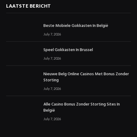
LAATSTE BERICHT
Beste Mobiele Gokkasten In België
July 7, 2026
Speel Gokkasten In Brussel
July 7, 2026
Nieuwe Belg Online Casinos Met Bonus Zonder
Storting
July 7, 2026
Alle Casino Bonus Zonder Storting Sites In
België
July 7, 2026