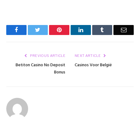
Facebook
Twitter
Pinterest
LinkedIn
Tumblr
Email
PREVIOUS ARTICLE
NEXT ARTICLE
Betiton Casino No Deposit
Casinos Voor België
Bonus