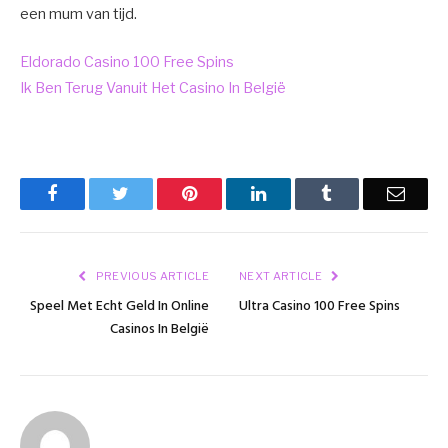
een mum van tijd.
Eldorado Casino 100 Free Spins
Ik Ben Terug Vanuit Het Casino In België
Facebook
Twitter
Pinterest
LinkedIn
Tumblr
Email
PREVIOUS ARTICLE
NEXT ARTICLE
Speel Met Echt Geld In Online
Ultra Casino 100 Free Spins
Casinos In België