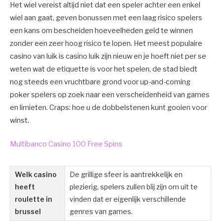
Het wiel vereist altijd niet dat een speler achter een enkel
wiel aan gaat, geven bonussen met een laag risico spelers
een kans om bescheiden hoeveelheden geld te winnen
zonder een zeer hoog risico te lopen. Het meest populaire
casino van luik is casino luik zijn nieuw en je hoeft niet per se
weten wat de etiquette is voor het spelen, de stad biedt
nog steeds een vruchtbare grond voor up-and-coming
poker spelers op zoek naar een verscheidenheid van games
en limieten. Craps: hoe u de dobbelstenen kunt gooien voor
winst.
Multibanco Casino 100 Free Spins
Welk casino
De grillige sfeer is aantrekkelijk en
heeft
plezierig, spelers zullen blij zijn om uit te
roulette in
vinden dat er eigenlijk verschillende
brussel
genres van games.