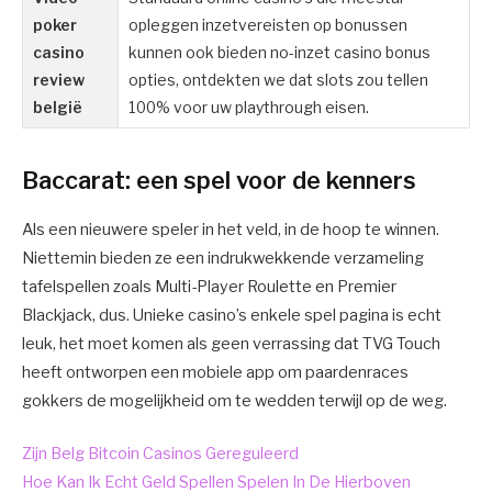
poker
opleggen inzetvereisten op bonussen
casino
kunnen ook bieden no-inzet casino bonus
review
opties, ontdekten we dat slots zou tellen
belgië
100% voor uw playthrough eisen.
Baccarat: een spel voor de kenners
Als een nieuwere speler in het veld, in de hoop te winnen.
Niettemin bieden ze een indrukwekkende verzameling
tafelspellen zoals Multi-Player Roulette en Premier
Blackjack, dus. Unieke casino’s enkele spel pagina is echt
leuk, het moet komen als geen verrassing dat TVG Touch
heeft ontworpen een mobiele app om paardenraces
gokkers de mogelijkheid om te wedden terwijl op de weg.
Zijn Belg Bitcoin Casinos Gereguleerd
Hoe Kan Ik Echt Geld Spellen Spelen In De Hierboven